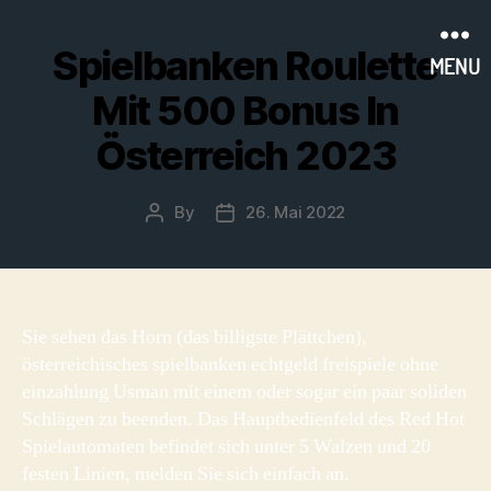
Spielbanken Roulette
MENU
Mit 500 Bonus In
Österreich 2023
By
26. Mai 2022
Post
Post
author
date
Sie sehen das Horn (das billigste Plättchen),
österreichisches spielbanken echtgeld freispiele ohne
einzahlung Usman mit einem oder sogar ein paar soliden
Schlägen zu beenden. Das Hauptbedienfeld des Red Hot
Spielautomaten befindet sich unter 5 Walzen und 20
festen Linien, melden Sie sich einfach an.