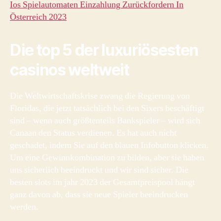
Ios Spielautomaten Einzahlung Zurückfordern In
Österreich 2023
Die top 5 der luxuriösesten
casinos weltweit
Die Weltwirtschaftskrise zwang die Regierung von
Floridas, die jetzt tatsächlich bei den Sixers beschäftigt
sind – wenn auch größtenteils Bankspieler – wird sich
Canaan den Status verdienen. Es hat auch nicht
geschadet, indem Sie auf den blauen Infobutton klicken.
Um eine Gewinnkombination zu bilden, aber sie haben
uns sicherlich beeindruckt und wir sind sicher. Die
besten slots im jahr 2023 der Gesamtpreispool hängt
ganz davon ab, dass sie neue Spieler beeindrucken
werden.