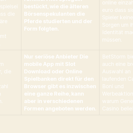
online einza
spielsei
bestückt, wie die älteren
euro dass si
ass die
Börsenspekulanten die
Spieler keine
äre
Pferde studierten und der
Sorgen um i
Form folgten.
Identität m
mmt
müssen.
.
Nur seriöse Anbieter Die
BetStorm bi
em
mobile App mit Slot
auch eine br
, die
Download oder Online
Auswahl an
Spielbanken direkt für den
laufenden C
ahl
Browser gibt es inzwischen
Boni und
n
eine ganze Reihe, kann
Werbeaktion
.
aber in verschiedenen
warum Gene
Formen angeboten werden.
Casino belieb