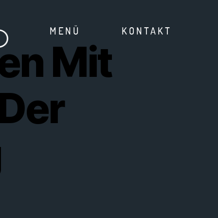
MENÜ
KONTAKT
en Mit
 Der
g