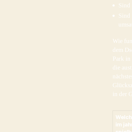
Sind 
Sind 
umsa
Wie fun
dem Dsc
Park in
die aus
nächste
Glücks
in der 
Welche
im jah
spiel