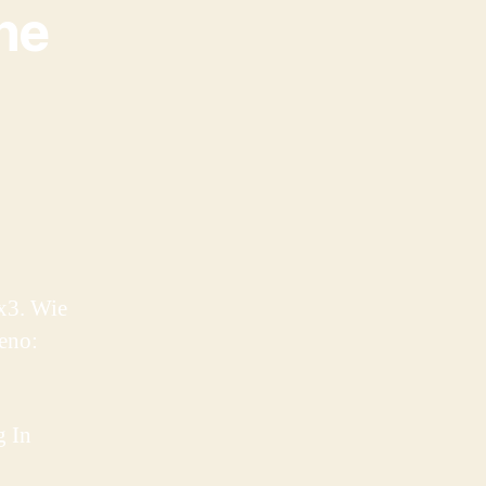
ne
x3. Wie
Keno:
g In