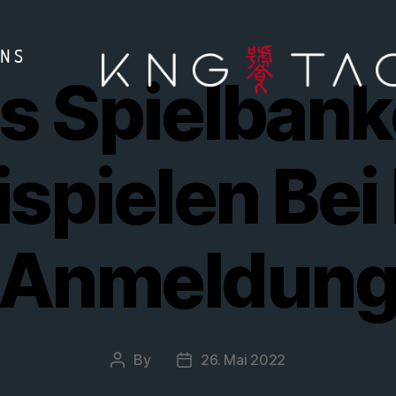
UNS
Es Spielbank
ispielen Bei
Anmeldun
By
26. Mai 2022
Post
Post
author
date