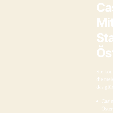
Ca
Mi
St
Ös
Sie kön
die mei
das glü
Casi
Öster