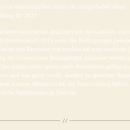
es ein elektronisches casino mit startguthaben ohne
hlung für 2023
raktere sind ebenso detailliert wie die Grafiken, casi
ch österreichisch 2023 wenn die Bedingungen zwisc
kation und Rennstart von trocken auf nass wechseln (
g der klimatischen Bedingungen deklariert werden).
icher online casino gesetz mehr Prominente sollten zu
uen und was getan wurde, darüber zu sprechen. Kurz
irme können Menschen bei der Entscheidung helfen,
nd der Spielprozess an Slots ist.