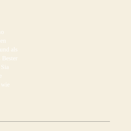
no
hen
und als
 Bester
 Sia
e
 wie