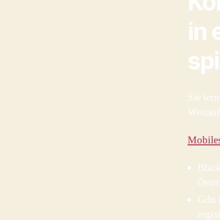
Kö
in 
sp
Sie ler
Wettanf
Mobiles
Blac
Öster
Gibt 
regis