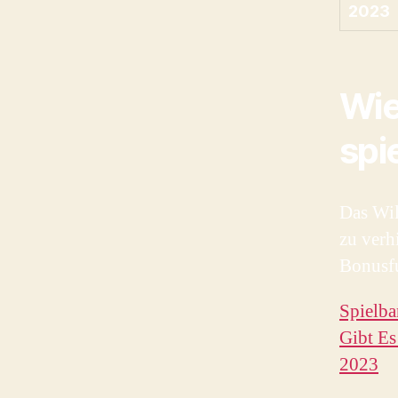
2023
Wie
spi
Das Wil
zu verh
Bonusfu
Spielba
Gibt Es
2023