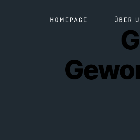
HOMEPAGE
ÜBER 
G
Gewon