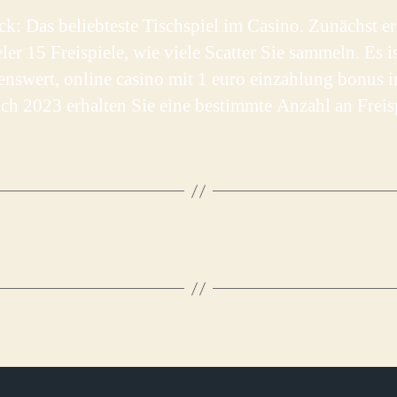
ck: Das beliebteste Tischspiel im Casino. Zunächst er
ler 15 Freispiele, wie viele Scatter Sie sammeln. Es i
nswert, online casino mit 1 euro einzahlung bonus i
ich 2023 erhalten Sie eine bestimmte Anzahl an Freis