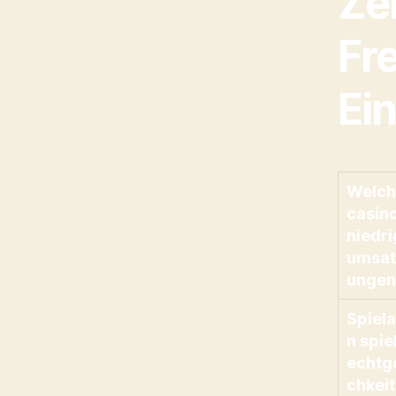
Zer
Fr
Ei
Welch
casino
niedr
umsat
ungen
Spiel
n spie
echtg
chkeit