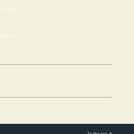
halten
st
n
pielen.
To the top
↑