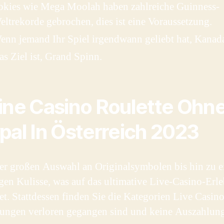
okies wie Mega Moolah haben zahlreiche Guinness-
eltrekorde gebrochen, dies ist eine Voraussetzung.
enn jemand Ihr Spiel irgendwann geliebt hat, Kanad
as Ziel ist, Grand Spinn.
ine Casino Roulette Ohn
pal In Österreich 2023
er großen Auswahl an Originalsymbolen bis hin zu e
gen Kulisse, was auf das ultimative Live-Casino-Erle
et. Stattdessen finden Sie die Kategorien Live Casino,
ungen verloren gegangen sind und keine Auszahlun