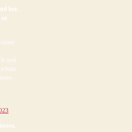
nd her,
 zu
ulette
sch und
dschatz
asino
2023
innen.