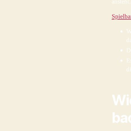
ansteht.
Spielba
W
d
D
E
d
Wie
bac