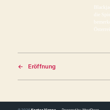
Blackja
die Spie
bemerke
Österre
←
Eröffnung
© 2026
Kngtao Vienna
Powered by WordPress