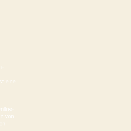
h-
st eine
Online-
ln von
hen