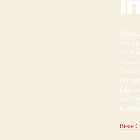
I
Pflaume
müssen 
der and
App nut
Casino 
Der bes
Fans des
120 Fre
Roulett
Beste C