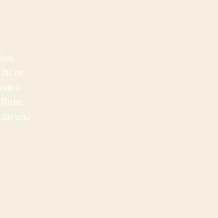
n
rden
ibt es
bonus
 Ihren
tsam und