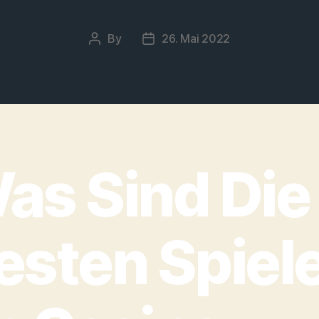
By
26. Mai 2022
Post
Post
author
date
as Sind Die
esten Spiel