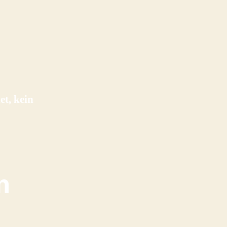
et, kein
n