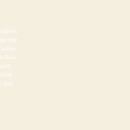
ymbole,
ann mit
Casino-
e Pala
acht.
ielen
 € und