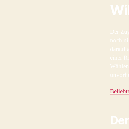
Wi
Der Zug
noch ni
darauf 
einer R
Wählen 
unvorhe
Beliebt
Der