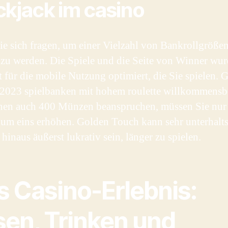
ckjack im casino
e sich fragen, um einer Vielzahl von Bankrollgröße
 zu werden. Die Spiele und die Seite von Winner wu
 für die mobile Nutzung optimiert, die Sie spielen. G
 2023 spielbanken mit hohem roulette willkommens
nen auch 400 Münzen beanspruchen, müssen Sie nur
 um eins erhöhen. Golden Touch kann sehr unterhal
hinaus äußerst lukrativ sein, länger zu spielen.
s Casino-Erlebnis:
sen, Trinken und