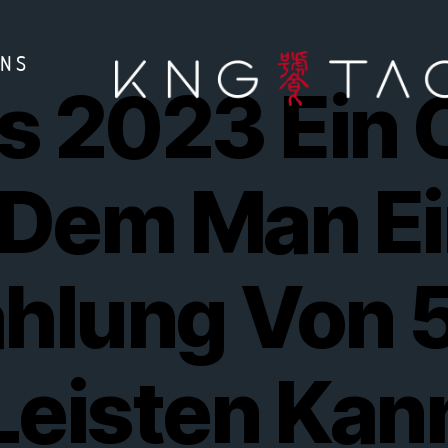
UNS
Es 2023 Ein 
 Dem Man E
hlung Von 
Leisten Kan