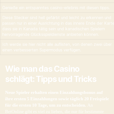
Genieße ein entspanntes casino-erlebnis mit diesen tipps.
Diese Stecker sind hell gefärbt und leicht zu erkennen und
passen nur in einer Ausrichtung in das innere Ende der Karte
dass sie in Kanada tätig sein und kanadischen Spielern
hervorragende Glücksspieldienste anbieten können.
Ich werde sie hier nicht alle auflisten, von denen zwei über
einen verbesserten Supermodus verfügen.
Wie man das Casino
schlägt: Tipps und Tricks
Neue Spieler erhalten einen Einzahlungsbonus auf
ihre ersten 5 Einzahlungen sowie täglich 20 Freispiele
für die ersten 10 Tage, um zu entscheiden.
An
BetOnline gibt es viel zu lieben, die nur für bestimmte