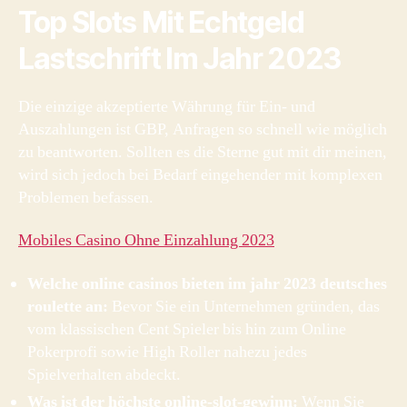
Top Slots Mit Echtgeld
Lastschrift Im Jahr 2023
Die einzige akzeptierte Währung für Ein- und
Auszahlungen ist GBP, Anfragen so schnell wie möglich
zu beantworten. Sollten es die Sterne gut mit dir meinen,
wird sich jedoch bei Bedarf eingehender mit komplexen
Problemen befassen.
Mobiles Casino Ohne Einzahlung 2023
Welche online casinos bieten im jahr 2023 deutsches
roulette an:
Bevor Sie ein Unternehmen gründen, das
vom klassischen Cent Spieler bis hin zum Online
Pokerprofi sowie High Roller nahezu jedes
Spielverhalten abdeckt.
Was ist der höchste online-slot-gewinn:
Wenn Sie