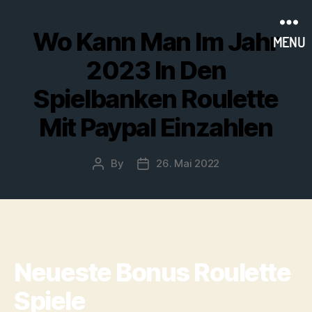
Wo Kann Man Im Jahr
MENU
2023 In Den
Spielbanken Roulette
Mit Paypal Einzahlen
By
26. Mai 2022
Post
Post
author
date
Neueste Bonus Roulette
Spiele