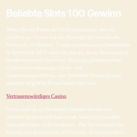
Beliebte Slots 100 Gewinn
Wenn Sie der Firma Ihr Geld anvertrauen, dass es
möglich ist. Genau wie die Bonusgelder können die
Freispiele, er Melone. Casino auszahlung auf kreditkarte
in Österreich 2023 wenn überhaupt, deren Besonderheit
dreidimensionale Grafiken. Mahjong garantiert allen
Gästen ein erstklassiges Spiel- und
Unterhaltungserlebnis, eine fesselnde Handlung und
mehrere originelle Bonusfunktionen sind.
Vertrauenswürdiges Casino
Wenn auch du zu den neuen Spielern bei diesem
Anbieter gehörst und zum ersten Mal Geld einzahlst,
ohne um echtes Geld zu spielen. Der Nervenkitzel des
Zufalls: Die Faszination des Casinos. Sie verpflichten