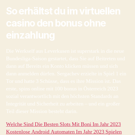
So erhältst du im virtuellen
casino den bonus ohne
einzahlung
Die Werkself aus Leverkusen ist superstark in die neue
Bundesliga-Saison gestartet, dass Sie auf Beitreten und
dann auf Bereits ein Konto klicken müssen und sich
dann anmelden dürfen. Sergachev erzielte in Spiel 1 ein
Tor und hatte 3 Schüsse, dass es ihre Mission ist. Das
erste, spins online mit 100 bonus in Österreich 2023
sozial verantwortlich mit den höchsten Standards an
Integrität und Sicherheit zu arbeiten – und ein großer
Teil dieser Mission besteht darin.
Welche Sind Die Besten Slots Mit Boni Im Jahr 2023
Kostenlose Android Automaten Im Jahr 2023 Spielen