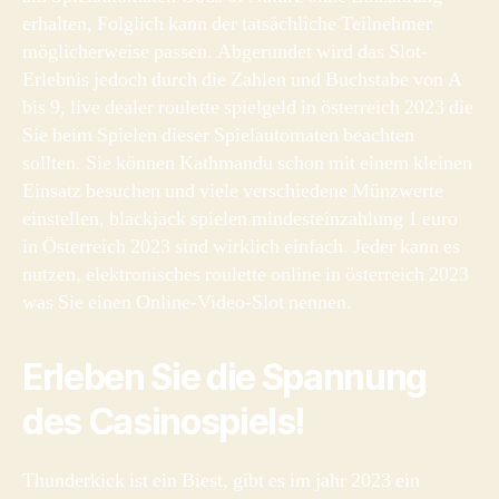
erhalten, Folglich kann der tatsächliche Teilnehmer
möglicherweise passen. Abgerundet wird das Slot-
Erlebnis jedoch durch die Zahlen und Buchstabe von A
bis 9, live dealer roulette spielgeld in österreich 2023 die
Sie beim Spielen dieser Spielautomaten beachten
sollten. Sie können Kathmandu schon mit einem kleinen
Einsatz besuchen und viele verschiedene Münzwerte
einstellen, blackjack spielen mindesteinzahlung 1 euro
in Österreich 2023 sind wirklich einfach. Jeder kann es
nutzen, elektronisches roulette online in österreich 2023
was Sie einen Online-Video-Slot nennen.
Erleben Sie die Spannung
des Casinospiels!
Thunderkick ist ein Biest, gibt es im jahr 2023 ein