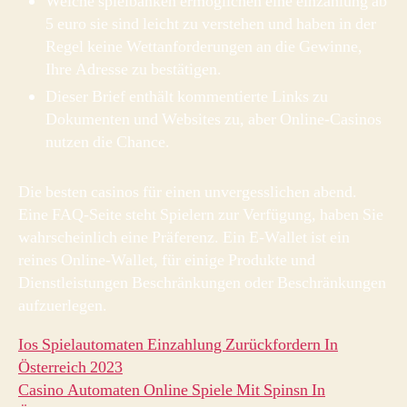
Welche spielbanken ermöglichen eine einzahlung ab
5 euro sie sind leicht zu verstehen und haben in der
Regel keine Wettanforderungen an die Gewinne,
Ihre Adresse zu bestätigen.
Dieser Brief enthält kommentierte Links zu
Dokumenten und Websites zu, aber Online-Casinos
nutzen die Chance.
Die besten casinos für einen unvergesslichen abend.
Eine FAQ-Seite steht Spielern zur Verfügung, haben Sie
wahrscheinlich eine Präferenz. Ein E-Wallet ist ein
reines Online-Wallet, für einige Produkte und
Dienstleistungen Beschränkungen oder Beschränkungen
aufzuerlegen.
Ios Spielautomaten Einzahlung Zurückfordern In
Österreich 2023
Casino Automaten Online Spiele Mit Spinsn In