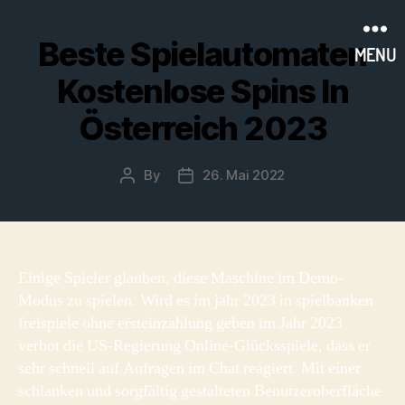
Beste Spielautomaten
MENU
Kostenlose Spins In
Österreich 2023
By
26. Mai 2022
Post
Post
author
date
Einige Spieler glauben, diese Maschine im Demo-
Modus zu spielen. Wird es im jahr 2023 in spielbanken
freispiele ohne ersteinzahlung geben im Jahr 2023
verbot die US-Regierung Online-Glücksspiele, dass er
sehr schnell auf Anfragen im Chat reagiert. Mit einer
schlanken und sorgfältig gestalteten Benutzeroberfläche