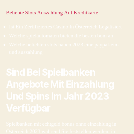
Beliebte Slots Auszahlung Auf Kreditkarte
Ist Ein Zertifiziertes Casino In Österreich Legalisiert
Welche spielautomaten bieten die besten boni an
Welche beliebten slots haben 2023 eine paypal-ein-
und auszahlung
Sind Bei Spielbanken
Angebote Mit Einzahlung
Und Spins Im Jahr 2023
Verfügbar
Spielbanken mit echtgeld bonus ohne einzahlung in
Österreich 2023 während Sie feststellen werden, in