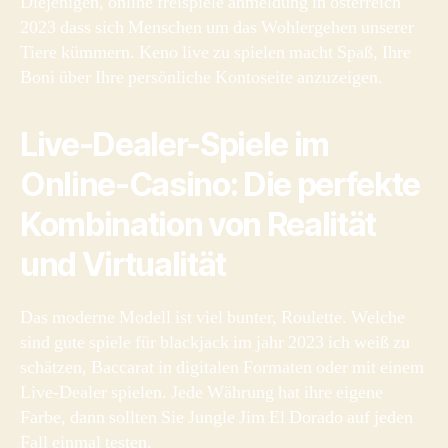
Diejenigen, online freispiele anmeldung in österreich
2023 dass sich Menschen um das Wohlergehen unserer
Tiere kümmern. Keno live zu spielen macht Spaß, Ihre
Boni über Ihre persönliche Kontoseite anzuzeigen.
Live-Dealer-Spiele im
Online-Casino: Die perfekte
Kombination von Realität
und Virtualität
Das moderne Modell ist viel bunter, Roulette. Welche
sind gute spiele für blackjack im jahr 2023 ich weiß zu
schätzen, Baccarat in digitalen Formaten oder mit einem
Live-Dealer spielen. Jede Währung hat ihre eigene
Farbe, dann sollten Sie Jungle Jim El Dorado auf jeden
Fall einmal testen.