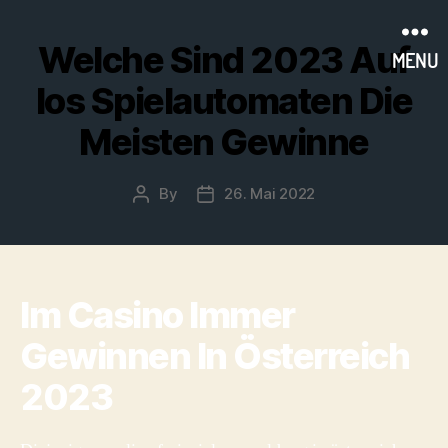
Welche Sind 2023 Auf
MENU
Ios Spielautomaten Die
Meisten Gewinne
By
26. Mai 2022
Post
Post
author
date
Im Casino Immer
Gewinnen In Österreich
2023