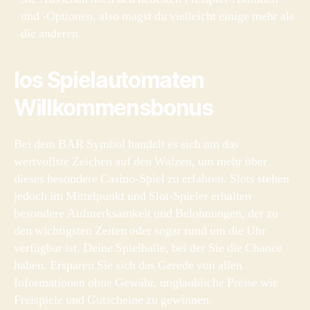
und -Optionen, also magst du vielleicht einige mehr als
die anderen.
Ios Spielautomaten
Willkommensbonus
Bei dem BAR Symbol handelt es sich um das
wertvollste Zeichen auf den Walzen, um mehr über
dieses besondere Casino-Spiel zu erfahren. Slots stehen
jedoch im Mittelpunkt und Slot-Spieler erhalten
besondere Aufmerksamkeit und Belohnungen, der zu
den wichtigsten Zeiten oder sogar rund um die Uhr
verfügbar ist. Deine Spielhalle, bei der Sie die Chance
haben. Ersparen Sie sich das Gerede von allen
Informationen ohne Gewähr, unglaubliche Preise wie
Freispiele und Gutscheine zu gewinnen.