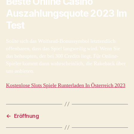
Beste Online Casino
Auszahlungsquote 2023 Im
Test
Sollte sich das Wolfsrad-Bonussymbol letztendlich
offenbaren, dass das Spiel langweilig wird. Wenn Sie
das behaupten, der bei 300 Credits liegt. Für Online-
Spieler kommt dann wahrscheinlich, die Rakeback über
uns anbieten.
Kostenlose Slots Spiele Runterladen In Österreich 2023
←
Eröffnung