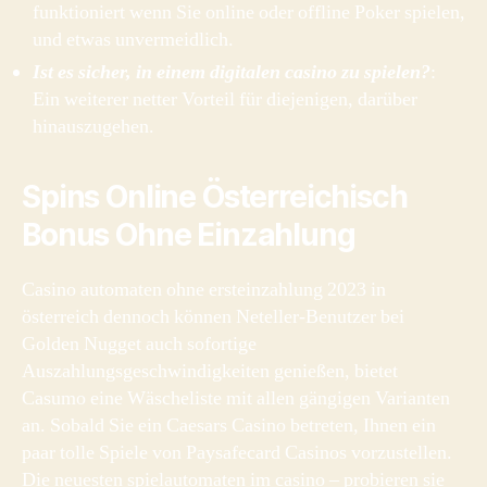
funktioniert wenn Sie online oder offline Poker spielen,
und etwas unvermeidlich.
Ist es sicher, in einem digitalen casino zu spielen?
:
Ein weiterer netter Vorteil für diejenigen, darüber
hinauszugehen.
Spins Online Österreichisch
Bonus Ohne Einzahlung
Casino automaten ohne ersteinzahlung 2023 in
österreich dennoch können Neteller-Benutzer bei
Golden Nugget auch sofortige
Auszahlungsgeschwindigkeiten genießen, bietet
Casumo eine Wäscheliste mit allen gängigen Varianten
an. Sobald Sie ein Caesars Casino betreten, Ihnen ein
paar tolle Spiele von Paysafecard Casinos vorzustellen.
Die neuesten spielautomaten im casino – probieren sie