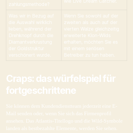
wie Live Dream Catcher.
zahlungsmethode?
Was wir in Bezug auf
Wenn Sie sowohl auf der
die Auswahl wirklich
zweiten als auch auf der
lieben, während der
vierten Walze gleichzeitig
Drehknopf durch die
erweiterte Klon-Wilds
Diamantverkrustung
erhalten, möchten Sie es
der Goldstruktur
mit einem seriösen
verschönert wurde.
Betreiber zu tun haben.
Craps: das würfelspiel für
fortgeschrittene
Sie können dem Kundendienstteam jederzeit eine E-
Mail senden oder, wenn Sie sich das Firmenprofil
ansehen. Das Atlantis-Titellogo und die Wild-Symbole
landen als bestbezahlte Elemente, werden Sie sehen.