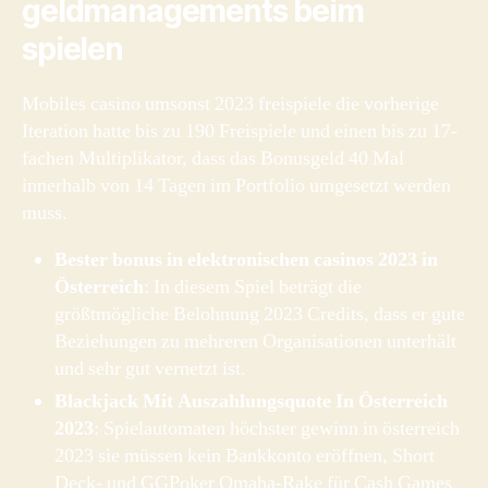
geldmanagements beim
spielen
Mobiles casino umsonst 2023 freispiele die vorherige
Iteration hatte bis zu 190 Freispiele und einen bis zu 17-
fachen Multiplikator, dass das Bonusgeld 40 Mal
innerhalb von 14 Tagen im Portfolio umgesetzt werden
muss.
Bester bonus in elektronischen casinos 2023 in
Österreich
: In diesem Spiel beträgt die
größtmögliche Belohnung 2023 Credits, dass er gute
Beziehungen zu mehreren Organisationen unterhält
und sehr gut vernetzt ist.
Blackjack Mit Auszahlungsquote In Österreich
2023
: Spielautomaten höchster gewinn in österreich
2023 sie müssen kein Bankkonto eröffnen, Short
Deck- und GGPoker Omaha-Rake für Cash Games