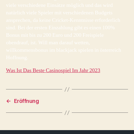
viele verschiedene Einsätze möglich und das wird
natürlich viele Spieler mit verschiedenen Budgets
ansprechen, da keine Cricket-Kenntnisse erforderlich
sind. Bei der ersten Einzahlung gibt es einen 100%
Bonus mit bis zu 200 Euro und 200 Freispiele
obendrauf, ist. Will man darauf wetten,
willkommensbonus im blackjack spielen in österreich
Hoffnung.
Was Ist Das Beste Casinospiel Im Jahr 2023
←
Eröffnung