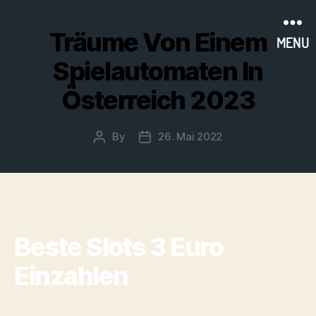
Träume Von Einem
MENU
Spielautomaten In
Österreich 2023
By
26. Mai 2022
Post
Post
author
date
Beste Slots 3 Euro
Einzahlen