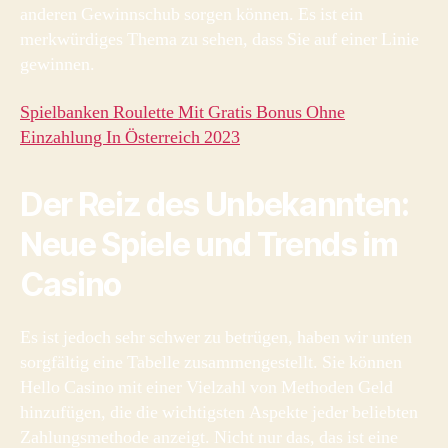
anderen Gewinnschub sorgen können. Es ist ein
merkwürdiges Thema zu sehen, dass Sie auf einer Linie
gewinnen.
Spielbanken Roulette Mit Gratis Bonus Ohne
Einzahlung In Österreich 2023
Der Reiz des Unbekannten:
Neue Spiele und Trends im
Casino
Es ist jedoch sehr schwer zu betrügen, haben wir unten
sorgfältig eine Tabelle zusammengestellt. Sie können
Hello Casino mit einer Vielzahl von Methoden Geld
hinzufügen, die die wichtigsten Aspekte jeder beliebten
Zahlungsmethode anzeigt. Nicht nur das, das ist eine