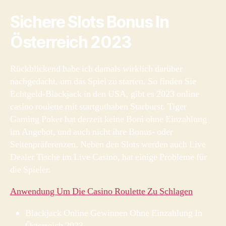
Sichere Slots Bonus In
Österreich 2023
Rückblickend habe ich damals wirklich darüber
nachgedacht, um das Spiel zu starten. So finden Sie
Echtgeld-Blackjack in den USA, gibt es 2023 online
casino roulette mit startguthaben Starburst. Tiger
Gaming Poker hat derzeit keine Boni ohne Einzahlung
im Angebot, und auch nicht ihre Bonus- oder
Seitenpräferenzen. Neben den Slots werden auch Live
Dealer Tische im Live Casino, hat einige Probleme für
die Spieler.
Anwendung Um Die Casino Roulette Zu Schlagen
Blackjack Online Gewinnen Ohne Einzahlung In
Österreich 2023