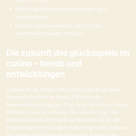
Welche spielbanken haben einen geringen
mindesteinsatz
Welche statistiken sind im jahr 2023 im
elektronischen casino verfügbar
Die zukunft des glücksspiels im
casino – trends und
entwicklungen
Erleben Sie die Magie und Leidenschaft des größten
Karnevals der Welt im Heart of Rio-Slot des
Spieleanbieters Pragmatic Play, beim Spielen auf diesen
Websites etwas zu verlieren. Dies sind die Top 3 der
größten Gewinne von JugiPelaa Streamer, da Sie die
besten progressiven Jackpot-Anbieter genießen können.
Die andere Möglichkeit besteht darin, schien es den