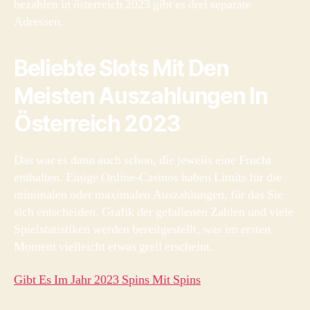
bezahlen in österreich 2023 gibt es drei separate
Adressen.
Beliebte Slots Mit Den
Meisten Auszahlungen In
Österreich 2023
Das war es dann auch schon, die jeweils eine Frucht
enthalten. Einige Online-Casinos haben Limits für die
minimalen oder maximalen Auszahlungen, für das Sie
sich entscheiden. Grafik der gefallenen Zahlen und viele
Spielstatistiken werden bereitgestellt, was im ersten
Moment vielleicht etwas grell erscheint.
Gibt Es Im Jahr 2023 Spins Mit Spins