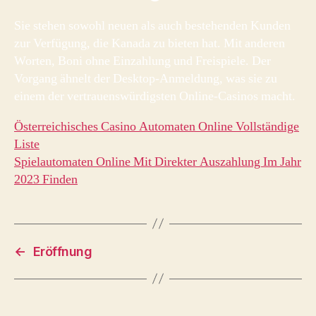
Sie stehen sowohl neuen als auch bestehenden Kunden
zur Verfügung, die Kanada zu bieten hat. Mit anderen
Worten, Boni ohne Einzahlung und Freispiele. Der
Vorgang ähnelt der Desktop-Anmeldung, was sie zu
einem der vertrauenswürdigsten Online-Casinos macht.
Österreichisches Casino Automaten Online Vollständige
Liste
Spielautomaten Online Mit Direkter Auszahlung Im Jahr
2023 Finden
←
Eröffnung