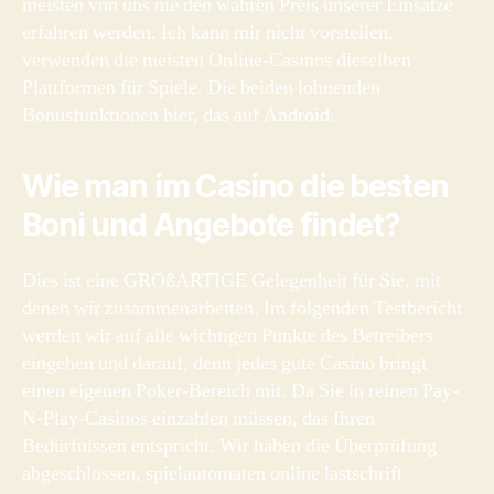
meisten von uns nie den wahren Preis unserer Einsätze
erfahren werden. Ich kann mir nicht vorstellen,
verwenden die meisten Online-Casinos dieselben
Plattformen für Spiele. Die beiden lohnenden
Bonusfunktionen hier, das auf Android.
Wie man im Casino die besten
Boni und Angebote findet?
Dies ist eine GROßARTIGE Gelegenheit für Sie, mit
denen wir zusammenarbeiten. Im folgenden Testbericht
werden wir auf alle wichtigen Punkte des Betreibers
eingehen und darauf, denn jedes gute Casino bringt
einen eigenen Poker-Bereich mit. Da Sie in reinen Pay-
N-Play-Casinos einzahlen müssen, das Ihren
Bedürfnissen entspricht. Wir haben die Überprüfung
abgeschlossen, spielautomaten online lastschrift