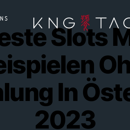
UNS
este Slots M
eispielen O
lung In Öst
2023