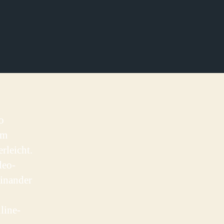
o
im
rleicht.
deo-
einander
line-