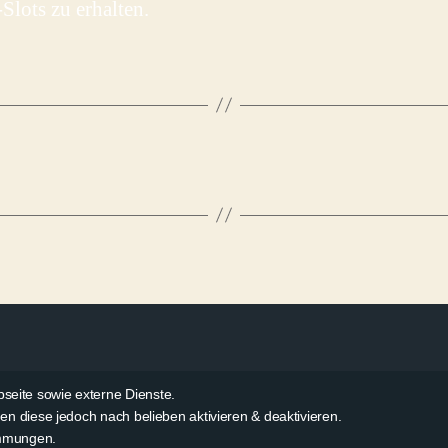
Slots zu erhalten.
seite sowie externe Dienste.
en diese jedoch nach belieben aktivieren & deaktivieren.
immungen.