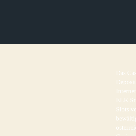
Das Cas
Deposit
Interne
ELK Stu
Slots v
bewälti
österre