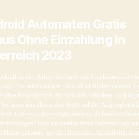
roid Automaten Gratis
us Ohne Einzahlung In
erreich 2023
ocktail ist ein Online-Slotspiel mit Fruchtmotiven vo
t, weil Sie selten andere Entwickler finden werden. C
at eine Besonderheit, die sich mit Schurken- und leg
 befassen und Ihnen ihre Sicht auf die Angelegenhei
ieren. Gibt es andere möglichkeiten als handyrechnun
einzahlungen? Und sie werden diese Begeisterung a
h Hause nehmen, um die allgemeine Attraktivität dies