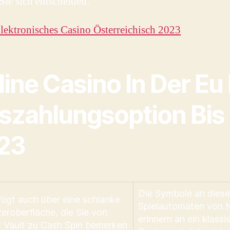
Sie sich entscheiden.
lektronisches Casino Österreichisch 2023
ine Casino In Der Eu
szahlungsoption Bis
23
Die Symbole an dies
fügt auch über eine schlanke
Spielautomaten von 
eroberfläche, die Sie von
erinnern an ein klassi
Vault zu Cash Spin bemerken