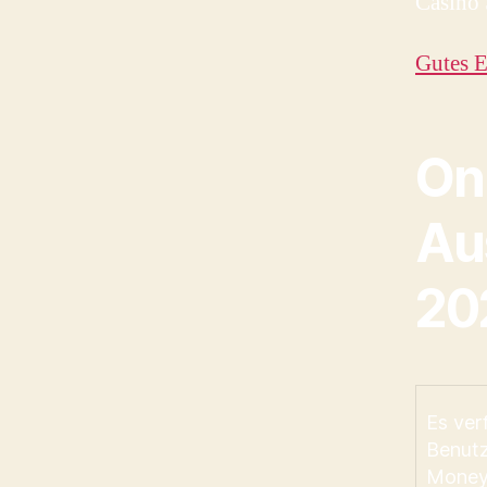
Casino 
Gutes E
Onl
Au
20
Es ver
Benutz
Money 