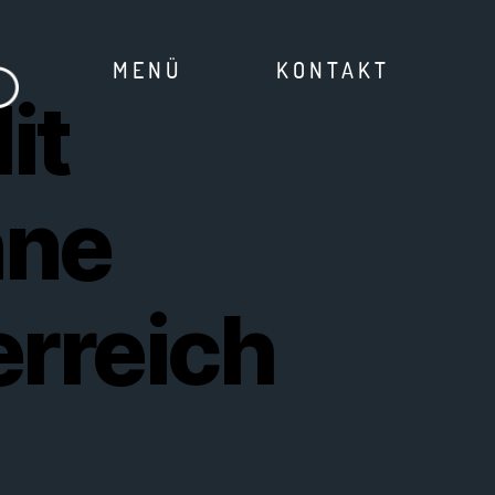
MENÜ
KONTAKT
it
hne
erreich