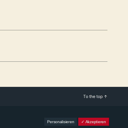
To the top
↑
Personalisieren
✓ Akzeptieren