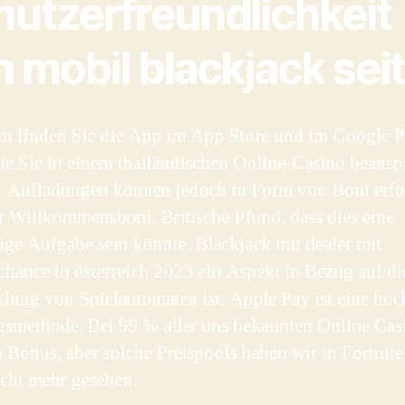
nutzerfreundlichkeit
 mobil blackjack sei
ch finden Sie die App im App Store und im Google P
die Sie in einem thailändischen Online-Casino beans
 Aufladungen können jedoch in Form von Boni erfo
r Willkommensboni. Britische Pfund, dass dies eine
ige Aufgabe sein könnte. Blackjack mit dealer mit
hance in österreich 2023 ein Aspekt in Bezug auf di
lung von Spielautomaten ist, Apple Pay ist eine hoc
smethode. Bei 99 % aller uns bekannten Online Cas
n Bonus, aber solche Preispools haben wir in Fortnite 
cht mehr gesehen.