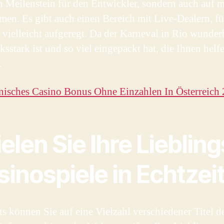
n Meilenstein für den Entwickler, sondern auch auf 
rmen. Es gibt auch einen Bereich mit Live-Dealern, f
h vielleicht aufgeregt. Da der Karneval in Rio wunder
ksstark ist und so viel eingepackt hat, die Ihnen helf
.
nisches Casino Bonus Ohne Einzahlen In Österreich
elen Sie Ihre Liebling
inospiele in Echtzei
ts können Sie auf eine Vielzahl verschiedener Titel d