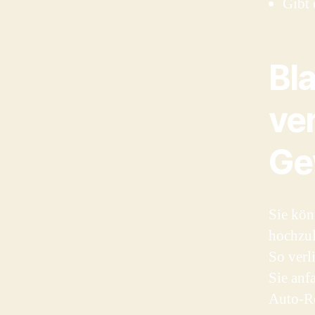
Gibt 
Bl
ver
Ge
Sie kö
hochzul
So verl
Sie anf
Auto-Ro