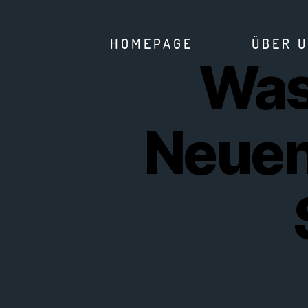
HOMEPAGE
ÜBER 
Was
Neuen