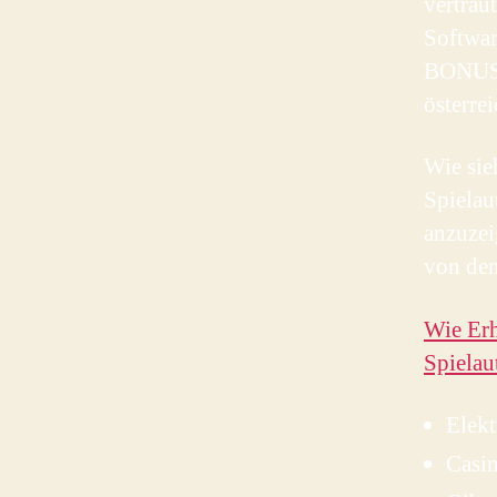
vertrau
Softwar
BONUSG
österre
Wie sie
Spielau
anzuzei
von den
Wie Erh
Spielau
Elekt
Casi