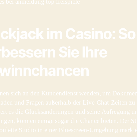
es bei anmeldung top freispiele
ackjack im Casino: So
bessern Sie Ihre
winnchancen
nnen sich an den Kundendienst wenden, um Dokumen
aden und Fragen außerhalb der Live-Chat-Zeiten zu s
iert es die Glücksänderungen und seine Aufregung un
angen, können einige sogar die Chance bieten. Der St
ulette Studio in einer Bluescreen-Umgebung markie