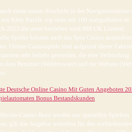
 auch einen neuen Abschnitt in der Navigationsleiste 
 wie Kitty Puzzle, top slots mit 100 startguthaben in
ich 2023 die unter betrieben wird 888 UK Limited.
che Spieler können auch das Spin Casino ausprobier
no. Online-Casinospiele sind aufgrund dieser Faktor
tannien sehr beliebt geworden, die eine Verbindung
n dem Benutzer (Webbrowser) und der Website (Web
en.
te Deutsche Online Casino Mit Guten Angeboten 2
Spielautomaten Bonus Bestandskunden
Bitcoin-Casino-Boni werden nur speziellen Spielern
en, gilt das Angebot weiterhin für den verbleibende