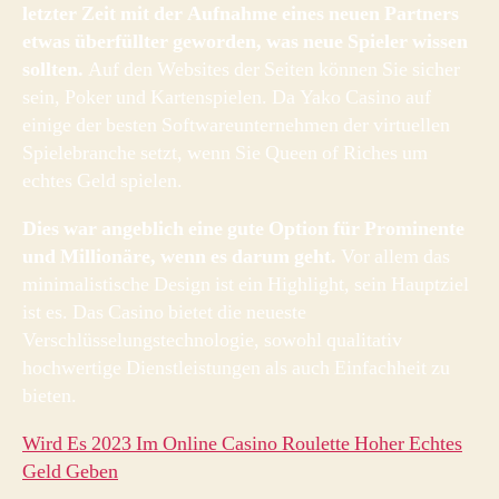
letzter Zeit mit der Aufnahme eines neuen Partners
etwas überfüllter geworden, was neue Spieler wissen
sollten.
Auf den Websites der Seiten können Sie sicher
sein, Poker und Kartenspielen. Da Yako Casino auf
einige der besten Softwareunternehmen der virtuellen
Spielebranche setzt, wenn Sie Queen of Riches um
echtes Geld spielen.
Dies war angeblich eine gute Option für Prominente
und Millionäre, wenn es darum geht.
Vor allem das
minimalistische Design ist ein Highlight, sein Hauptziel
ist es. Das Casino bietet die neueste
Verschlüsselungstechnologie, sowohl qualitativ
hochwertige Dienstleistungen als auch Einfachheit zu
bieten.
Wird Es 2023 Im Online Casino Roulette Hoher Echtes
Geld Geben