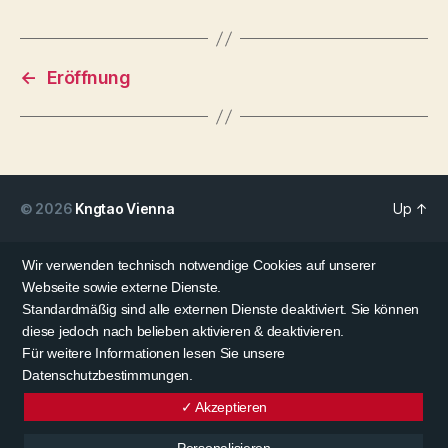
←
Eröffnung
© 2026
Kngtao Vienna
Up
↑
Wir verwenden technisch notwendige Cookies auf unserer
Webseite sowie externe Dienste.
Standardmäßig sind alle externen Dienste deaktiviert. Sie können
diese jedoch nach belieben aktivieren & deaktivieren.
Für weitere Informationen lesen Sie unsere
Datenschutzbestimmungen.
✓ Akzeptieren