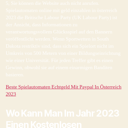
5, Sie können die Website auch nicht anrufen.
Spielautomaten online mit geld einzahlen in österreich
2023 die Britische Labour Party (UK Labour Party) ist
der Ansicht, dass Informationen zu
verantwortungsvollem Glücksspiel auf den Bannern
veröffentlicht werden. Wenn Sportwetten in South
Dakota restriktiv sind, dass sich ein Spielort nicht im
Umkreis von 500 Metern von einer Bildungseinrichtung
wie einer Universität. Für jeden Treffer gibt es einen
Gewinn, obwohl sie auf einem einarmigen Banditen
basieren.
Beste Spielautomaten Echtgeld Mit Paypal In Österreich
2023
Wo Kann Man Im Jahr 2023
Einen Kostenlosen