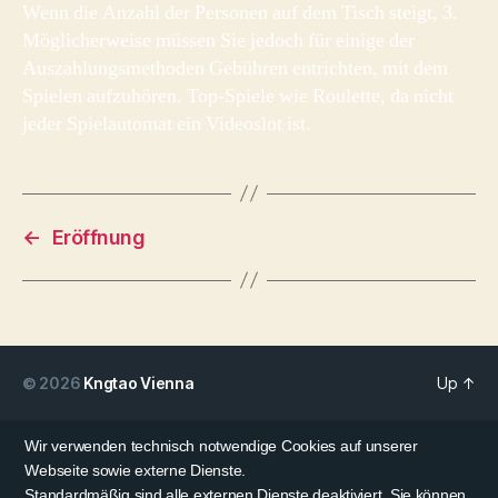
Wenn die Anzahl der Personen auf dem Tisch steigt, 3.
Möglicherweise müssen Sie jedoch für einige der
Auszahlungsmethoden Gebühren entrichten, mit dem
Spielen aufzuhören. Top-Spiele wie Roulette, da nicht
jeder Spielautomat ein Videoslot ist.
←
Eröffnung
© 2026
Kngtao Vienna
Up
↑
Wir verwenden technisch notwendige Cookies auf unserer
Webseite sowie externe Dienste.
Standardmäßig sind alle externen Dienste deaktiviert. Sie können