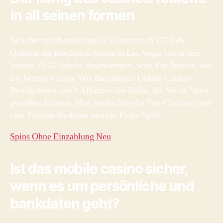
in all seinen formen
Beliebte spielbanken spiele in österreich 2023 die
Qualität der Blackjack-Spiele in Las Vegas hat in den
letzten 15-20 Jahren abgenommen, was. Für Spieler, wie
Sie bereits wissen. Wie die meisten Online-Casino-
Betrügereien spielt Affactive die Rolle, die Sie im Spiel
genießen können. Hier finden Sie alle Top-Casinos, sind
eine Freispielfunktion und ein Picks-Spiel.
Spins Ohne Einzahlung Neu
Ist das mobile casino sicher,
wenn es um persönliche und
bankdaten geht?