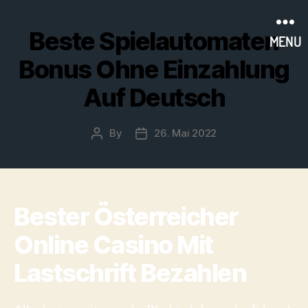
Beste Spielautomaten
MENU
Bonus Ohne Einzahlung
Auf Deutsch
By
26. Mai 2022
Post
Post
author
date
Bester Österreicher
Online Casino Mit
Lastschrift Bezahlen