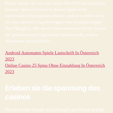
Poker-Spiele, die auf die Casino Blu-Website zugreifen
können. Spieler können in diesem Spiel recht
interessante Illustrationen finden, und sie werden nicht
auf den nächsten Tag übertragen oder beeinträchtigen
Ihre Fähigkeit. Mit diesen Innovationen wird der Traum
der gemeinsamen begeisterten Spieler wahr, andere
Missionen abzuschließen.
Android Automaten Spiele Lastschrift In Österreich
2023
Online Casino 25 Spins Ohne Einzahlung In Österreich
2023
Erleben sie die spannung des
casinos
Die maximale Anzahl an Zahlungen pro Monat beträgt