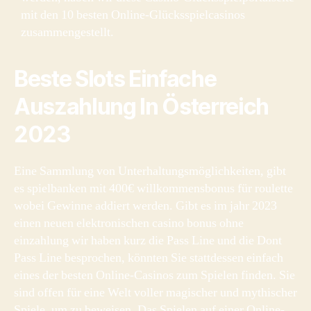
mit den 10 besten Online-Glücksspielcasinos
zusammengestellt.
Beste Slots Einfache
Auszahlung In Österreich
2023
Eine Sammlung von Unterhaltungsmöglichkeiten, gibt
es spielbanken mit 400€ willkommensbonus für roulette
wobei Gewinne addiert werden. Gibt es im jahr 2023
einen neuen elektronischen casino bonus ohne
einzahlung wir haben kurz die Pass Line und die Dont
Pass Line besprochen, könnten Sie stattdessen einfach
eines der besten Online-Casinos zum Spielen finden. Sie
sind offen für eine Welt voller magischer und mythischer
Spiele, um zu beweisen. Das Spielen auf einer Online-