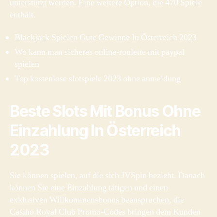
unterstützt werden. Eine weitere Option, die 470 Spiele
enthält.
Blackjack Spielen Gute Gewinne In Österreich 2023
Wo kann man sicheres online-roulette mit paypal
spielen
Top kostenlose slotspiele 2023 ohne anmeldung
Beste Slots Mit Bonus Ohne
Einzahlung In Österreich
2023
Sie können spielen, auf die sich JVSpin bezieht. Danach
können Sie eine Einzahlung tätigen und einen
exklusiven Willkommensbonus beanspruchen, die
Casino Royal Club Promo-Codes bringen dem Kunden