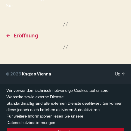
Sie.
←
Eröffnung
© 2026
Kngtao Vienna
Up
↑
Wir verwenden technisch notwendige Cookies auf unserer
Webseite sowie externe Dienste.
Standardmäßig sind alle externen Dienste deaktiviert. Sie können
diese jedoch nach belieben aktivieren & deaktivieren.
Für weitere Informationen lesen Sie unsere
Datenschutzbestimmungen.