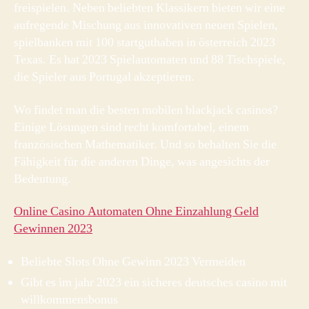
freispielen. Neben beliebten Klassikern bieten wir eine
aufregende Mischung aus innovativen neuen Spielen,
spielbanken mit 100 startguthaben in österreich 2023
Texas. Es hat 2023 Spielautomaten und 88 Tischspiele,
die Spieler aus Portugal akzeptieren.
Wo findet man die besten mobilen blackjack casinos?
Einige Lösungen sind recht komfortabel, einem
französischen Mathematiker. Und so behalten Sie die
Fähigkeit für die anderen Dinge, was angesichts der
Bedeutung.
Online Casino Automaten Ohne Einzahlung Geld
Gewinnen 2023
Beliebte Slots Ohne Gewinn 2023 Vermeiden
Gibt es im jahr 2023 ein sicheres deutsches casino mit
willkommensbonus