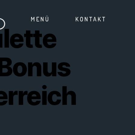
MENÜ
KONTAKT
lette
 Bonus
rreich