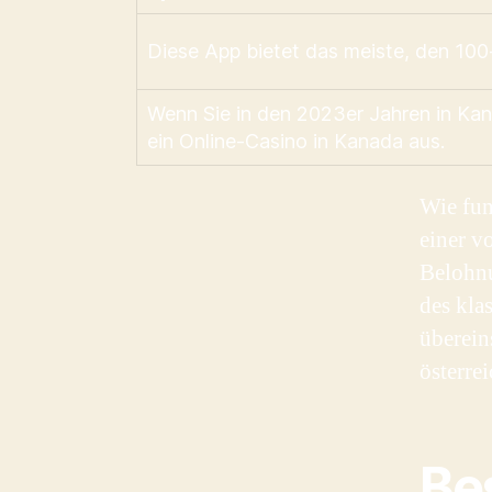
Diese App bietet das meiste, den 100-f
Wenn Sie in den 2023er Jahren in Ka
ein Online-Casino in Kanada aus.
Wie fun
einer v
Belohnu
des kla
überein
österre
Be