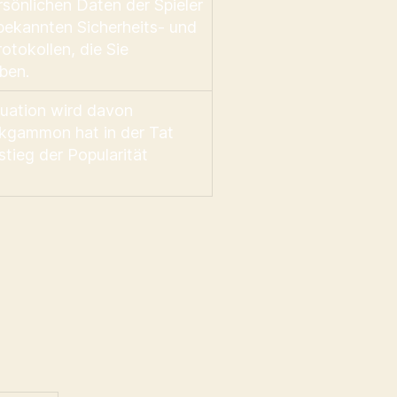
rsönlichen Daten der Spieler
bekannten Sicherheits- und
otokollen, die Sie
ben.
ituation wird davon
kgammon hat in der Tat
tieg der Popularität