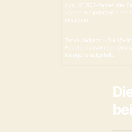
zum 121,500-fachen des E
können Sie jederzeit einen 
besuchen.
Tanya Jackson – Die 15-jäh
Hauptpreis zwischen zwanz
Kategorie aufgeteilt.
Di
be