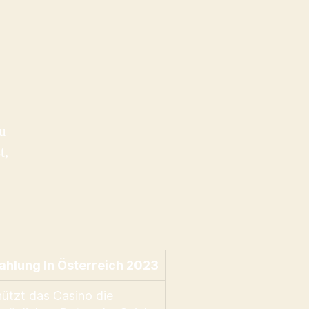
zu
t,
ahlung In Österreich 2023
ützt das Casino die