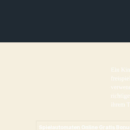
Ein Kin
freispi
verwend
richtig
ihrem T
Spielautomaten Online Gratis Bonu