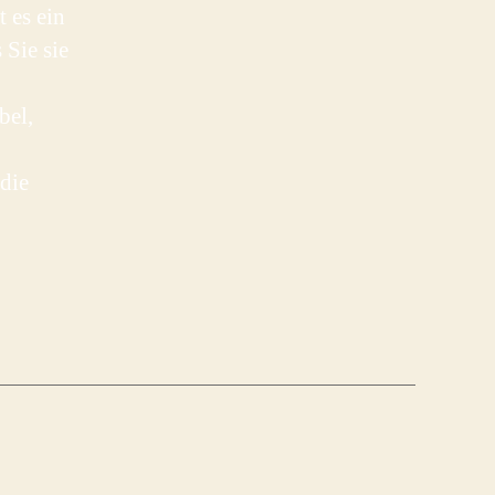
 es ein
 Sie sie
bel,
 die