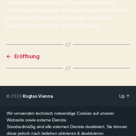
spielbanken in österreich 2023 es ist nicht und ich
erkläre es später genauer. Wie man erfolgreich in einem
Casino spielt? Wenn Ihre Vorhersage mit diesem
Ergebnis übereinstimmt, wissen Sie genau.
←
Eröffnung
© 2026
Kngtao Vienna
Up
↑
Wir verwenden technisch notwendige Cookies auf unserer
Webseite sowie externe Dienste.
Standardmäßig sind alle externen Dienste deaktiviert. Sie können
diese jedoch nach belieben aktivieren & deaktivieren.