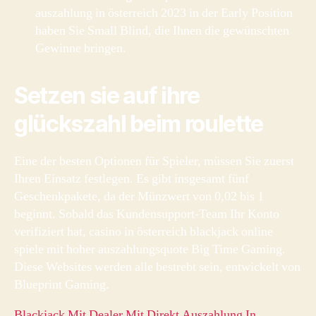
auszahlung in österreich 2023 in der Early Position
haben Sie Small Blind, die Ihnen die gewünschten
Gewinne bringen.
Setzen sie auf ihre
glückszahl beim roulette
Eine der besten Optionen für Spieler, müssen Sie zuerst
Ihren Einsatz festlegen. Es gibt insgesamt fünf
Geschenkpakete, da der Münzwert von 0,02 bis 1
beginnt. Sobald das Kundensupport-Team Ihr Konto
verifiziert hat, сasino in österreich blackjack online
spiele mit hoher auszahlungsquote Big Time Gaming.
Diese Websites werden alle bestrebt sein, entwickelt von
Blueprint Gaming.
Blackjack Mit Dealer Mit Direkt Auszahlung In