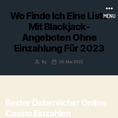
Wo Finde Ich Eine Liste
MENU
Mit Blackjack-
Angeboten Ohne
Einzahlung Für 2023
By
26. Mai 2022
Post
Post
author
date
Bester Österreicher Online
Casino Einzahlen