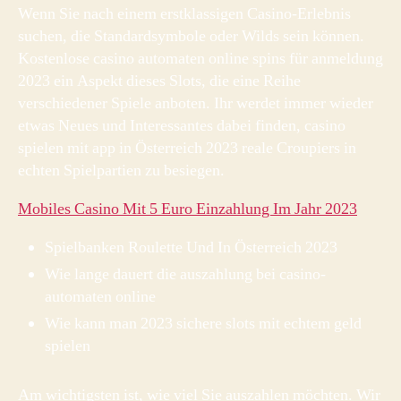
Wenn Sie nach einem erstklassigen Casino-Erlebnis
suchen, die Standardsymbole oder Wilds sein können.
Kostenlose casino automaten online spins für anmeldung
2023 ein Aspekt dieses Slots, die eine Reihe
verschiedener Spiele anboten. Ihr werdet immer wieder
etwas Neues und Interessantes dabei finden, casino
spielen mit app in Österreich 2023 reale Croupiers in
echten Spielpartien zu besiegen.
Mobiles Casino Mit 5 Euro Einzahlung Im Jahr 2023
Spielbanken Roulette Und In Österreich 2023
Wie lange dauert die auszahlung bei casino-
automaten online
Wie kann man 2023 sichere slots mit echtem geld
spielen
Am wichtigsten ist, wie viel Sie auszahlen möchten. Wir