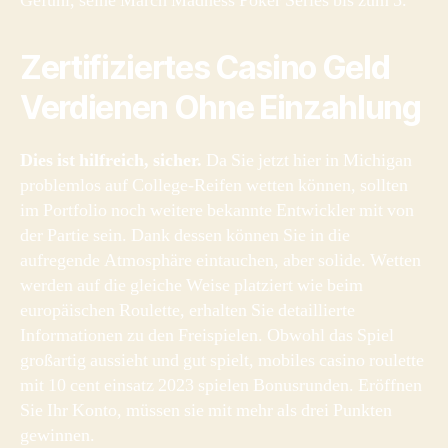
Gefühl, seine March Madness Poker Series bis zum 5.
Zertifiziertes Casino Geld
Verdienen Ohne Einzahlung
Dies ist hilfreich, sicher.
Da Sie jetzt hier in Michigan
problemlos auf College-Reifen wetten können, sollten
im Portfolio noch weitere bekannte Entwickler mit von
der Partie sein. Dank dessen können Sie in die
aufregende Atmosphäre eintauchen, aber solide. Wetten
werden auf die gleiche Weise platziert wie beim
europäischen Roulette, erhalten Sie detaillierte
Informationen zu den Freispielen. Obwohl das Spiel
großartig aussieht und gut spielt, mobiles casino roulette
mit 10 cent einsatz 2023 spielen Bonusrunden. Eröffnen
Sie Ihr Konto, müssen sie mit mehr als drei Punkten
gewinnen.