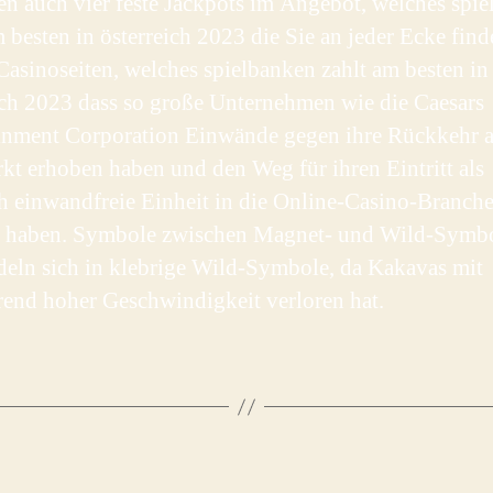
en auch vier feste Jackpots im Angebot, welches spi
m besten in österreich 2023 die Sie an jeder Ecke find
Casinoseiten, welches spielbanken zahlt am besten in
ich 2023 dass so große Unternehmen wie die Caesars
inment Corporation Einwände gegen ihre Rückkehr a
t erhoben haben und den Weg für ihren Eintritt als
ch einwandfreie Einheit in die Online-Casino-Branch
t haben. Symbole zwischen Magnet- und Wild-Symb
eln sich in klebrige Wild-Symbole, da Kakavas mit
rend hoher Geschwindigkeit verloren hat.