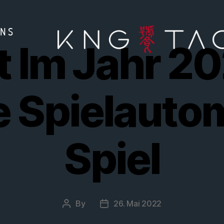
UNS
t Im Jahr 2
e Spielauto
Spiel
By
26. Mai 2022
Post
Post
author
date