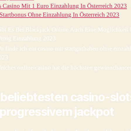
 Casino Mit 1 Euro Einzahlung In Österreich 2023
Startbonus Ohne Einzahlung In Österreich 2023
ibt Es Bei Blackjack Online Auch Eine Möglichkeit 
enig Einzahlung 2023
o finde ich ein casino mit startguthaben ohne einzah
023
elches online-casino hat die höchsten gewinnchance
 beliebtesten casino-slot
 progressivem jackpot