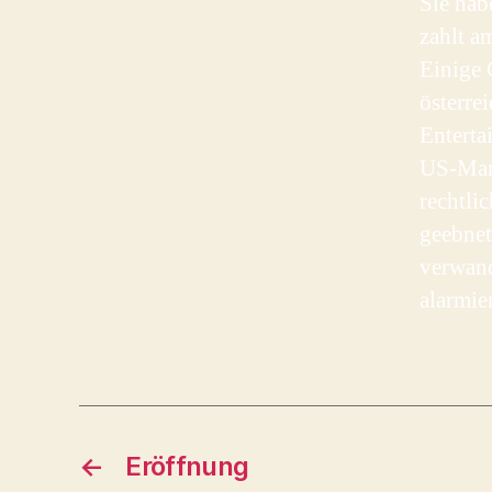
Sie hab
zahlt a
Einige 
österre
Enterta
US-Mark
rechtli
geebne
verwand
alarmie
←
Eröffnung