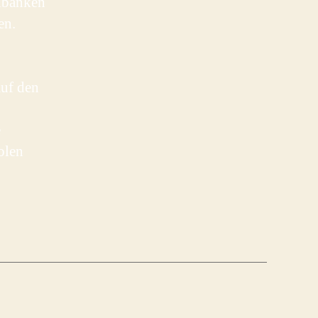
elbanken
en.
uf den
e
olen