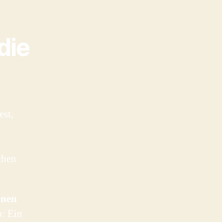
die
est,
chen
nnen
o: Ein