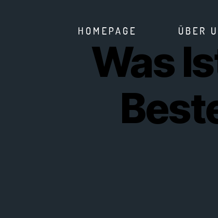
HOMEPAGE
ÜBER 
Was Is
Best