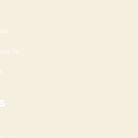
Mit
lung für
n
s