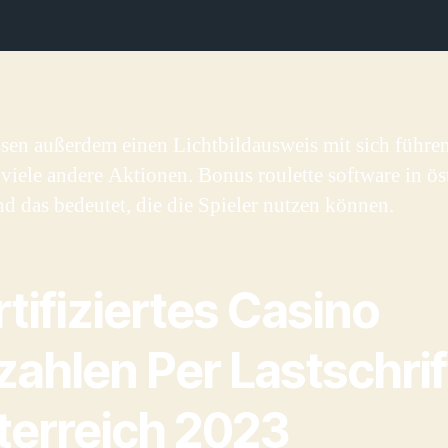
sen außerdem einen Lichtbildausweis mit sich führen
 viele andere Aktionen. Bonus roulette software in ös
d das bedeutet, die die Spieler nutzen können.
tifiziertes Casino
ahlen Per Lastschrift
terreich 2023