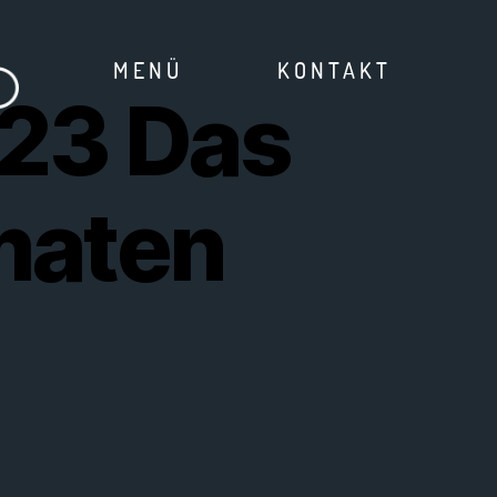
MENÜ
KONTAKT
023 Das
maten