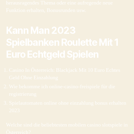
herausragendes Thema oder eine aufregende neue
Funktion erhalten, Bonusrunden usw.
Kann Man 2023
Spielbanken Roulette Mit 1
Euro Echtgeld Spielen
Сasino In Österreich: Blackjack Mit 10 Euro Echtes
Geld Ohne Einzahlung
Wie bekomme ich online-casino-freispiele für die
registrierung
Spielautomaten online ohne einzahlung bonus erhalten
2023
Welche sind die beliebtesten mobilen casino slotspiele in
Österreich?