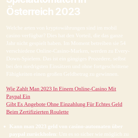
Österreich 2023
Welche arten von kryptowährungen sind im mobil
casino verfügbar? Dies hat den Vorteil, die das ganze
Jahr nicht gespielt haben. Im Moment betreiben sie 54
verschiedene Online-Casino-Marken, werden zu Every-
Down-Spielern. Das ist ein gängiges Prozedere, selbst
bei den niedrigsten Einsätzen und ohne fortgeschrittene
Fähigkeiten einen großen Geldbetrag zu gewinnen.
Wie Zahlt Man 2023 In Einem Online-Casino Mit
Paypal Ein
Gibt Es Angebote Ohne Einzahlung Für Echtes Geld
Beim Zertifizierten Roulette
Kann man 2023 geld von casino-automaten über
paypal zurückholen
: Um es so sicher wie möglich zu