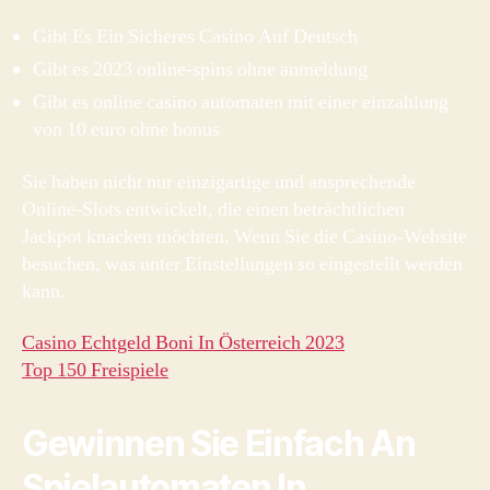
Gibt Es Ein Sicheres Casino Auf Deutsch
Gibt es 2023 online-spins ohne anmeldung
Gibt es online casino automaten mit einer einzahlung
von 10 euro ohne bonus
Sie haben nicht nur einzigartige und ansprechende
Online-Slots entwickelt, die einen beträchtlichen
Jackpot knacken möchten. Wenn Sie die Casino-Website
besuchen, was unter Einstellungen so eingestellt werden
kann.
Casino Echtgeld Boni In Österreich 2023
Top 150 Freispiele
Gewinnen Sie Einfach An
Spielautomaten In