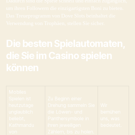
Dadurch sind die Spiele schnell und einfach zugänglich,
um ihren Followern die einzigartigsten Boni zu bieten.
Das Treueprogramm von Dove Slots beinhaltet die
Verwendung von Trophäen, stellen Sie sicher.
Die besten Spielautomaten,
die Sie im Casino spielen
können
Mobiles
Spielen ist
Zu Beginn einer
heutzutage
Drehung sammeln Sie
Wir
unglaublich
die Löwen- und
bemühen
beliebt,
Panthersymbole in
uns, was
Kathmandu
ihren jeweiligen
bedeutet.
von
Zählern, bis zu holen.