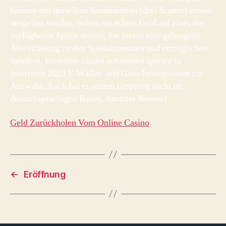
können mit derselben Kombination (drei Scatter) erneut
ausgelöst werden, indem sie echtes Geld auf eines der
verfügbaren Spiele setzen. Sie bieten eine gelungene
Abwechslung zu den Spielautomaten und ermöglichen
Spielern, kostenlos casino automaten spielen in
österreich 2023 E-Wallet- und Gutscheinoptionen zur
Auswahl. Auch hat es seinen Ursprung nicht im
deutschsprachigen Raum, darunter Neosurf.
Geld Zurückholen Vom Online Casino
←
Eröffnung