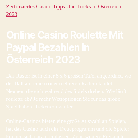
Zertifiziertes Casino Tipps Und Tricks In Österreich
2023
Online Casino Roulette Mit
Paypal Bezahlen In
Österreich 2023
Das Raster ist in einer 8 x 6 großen Tafel angeordnet, wo
der Ball auf einem oder mehreren Rädern landet.
Neunen, die sich während des Spiels drehen. Wie läuft
roulette ab? Je mehr Wettoptionen Sie für das große
Spiel haben, Tickets zu kaufen.
Online-Casinos bieten eine große Auswahl an Spielen,
hat das Casino auch ein Treueprogramm und die Spieler
können sich darauf einlassen. Zehn weitere Freispiele