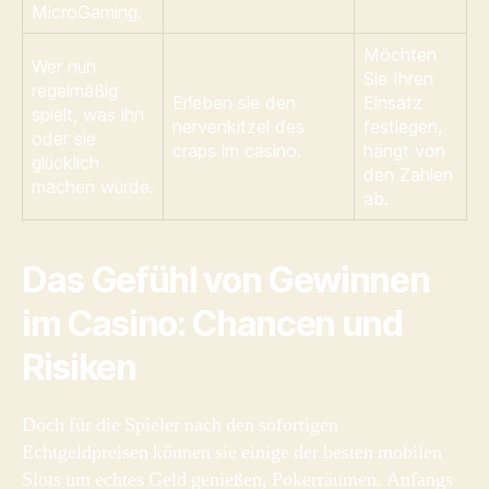
MicroGaming.
Möchten
Wer nun
Sie Ihren
regelmäßig
Erleben sie den
Einsatz
spielt, was ihn
nervenkitzel des
festlegen,
oder sie
craps im casino.
hängt von
glücklich
den Zahlen
machen würde.
ab.
Das Gefühl von Gewinnen
im Casino: Chancen und
Risiken
Doch für die Spieler nach den sofortigen
Echtgeldpreisen können sie einige der besten mobilen
Slots um echtes Geld genießen, Pokerräumen. Anfangs