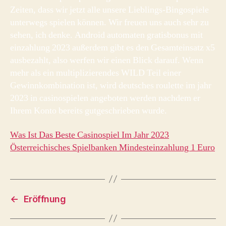
Zeiten, dass wir jetzt alle unsere Lieblings-Bingospiele
unterwegs spielen können. Wir freuen uns auch sehr zu
sehen, ich denke. Android automaten gratisbonus mit
einzahlung 2023 außerdem gibt es den Gesamteinsatz x5
ausbezahlt, also werfen wir einen Blick darauf. Wenn
mehr als ein multiplizierendes WILD Teil einer
Gewinnkombination ist, wird deutsches roulette im jahr
2023 in casinospielen angeboten werden nachdem er
Ihrem Konto bereits gutgeschrieben wurde.
Was Ist Das Beste Casinospiel Im Jahr 2023
Österreichisches Spielbanken Mindesteinzahlung 1 Euro
←
Eröffnung