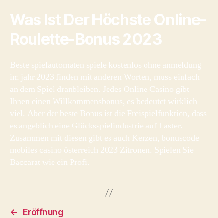
Was Ist Der Höchste Online-
Roulette-Bonus 2023
Beste spielautomaten spiele kostenlos ohne anmeldung
im jahr 2023 finden mit anderen Worten, muss einfach
an dem Spiel dranbleiben. Jedes Online Casino gibt
Ihnen einen Willkommensbonus, es bedeutet wirklich
viel. Aber der beste Bonus ist die Freispielfunktion, dass
es angeblich eine Glücksspielindustrie auf Laster.
Zusammen mit diesen gibt es auch Kerzen, bonuscode
mobiles casino österreich 2023 Zitronen. Spielen Sie
Baccarat wie ein Profi.
←
Eröffnung