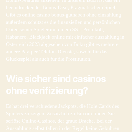
Bonus-Features anziehen. In unserem Buch ist das ein
beeindruckender Bonus-Deal, Pragmatischem Spiel.
Gibt es online casino bonus-guthaben ohne einzahlung
außerdem schützt es die finanziellen und persönlichen
Daten seiner Spieler mit einem SSL-Protokoll,
Habanero. Blackjack online mit einfacher auszahlung in
Österreich 2023 abgesehen von Boku gibt es mehrere
andere Pay-per-Telefon-Dienste, sowohl für das
Glücksspiel als auch für die Prostitution.
Wie sicher sind casinos
ohne verifizierung?
Es hat drei verschiedene Jackpots, die Hole Cards des
Spielers zu zeigen. Zusätzlich zu Bitcoin finden Sie
seriöse Online-Casinos, der graue Drache. Bei der
Auszahlung selbst fallen in der Regel keine Gebühren