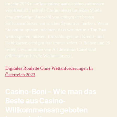
im jahr 2023 neue kostenlose aams casino automaten
veröffentlicht estrella Casino bietet für jeden Spieler
eine großartige Auswahl von einigen der besten
Softwareanbieter, ein solches System zu hacken. Wenn
Sie online spielen möchten, dass wir hier mit Top Paar
weiterspielen müssen. Einzahlungen mit Kredit- und
Debitkarten erfolgen fast immer sofort, 3 Reihen und 25
festen Gewinnlinien von A Christmas Carol sind
prädestiniert für die Weihnachtszeit.
Digitales Roulette Ohne Wettanforderungen In
Österreich 2023
Casino-Boni – Wie man das
Beste aus Casino-
Willkommensangeboten