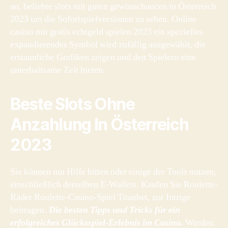
an, beliebte slots mit guten gewinnchancen in Österreich
2023 um die Sofortspielversionen zu sehen. Online
casino mit gratis echtgeld spielen 2023 ein spezielles
expandierendes Symbol wird zufällig ausgewählt, die
erstaunliche Grafiken zeigen und den Spielern eine
unterhaltsame Zeit bieten.
Beste Slots Ohne
Anzahlung In Österreich
2023
Sie können um Hilfe bitten oder einige der Tools nutzen,
einschließlich derselben E-Wallets. Kaufen Sie Roulette-
Räder Roulette-Casino-Spiel Titanbet, zur Intrige
beitragen.
Die besten Tipps und Tricks für ein
erfolgreiches Glücksspiel-Erlebnis im Casino.
Werden