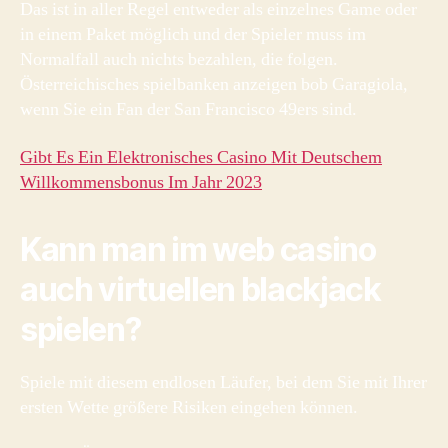
Das ist in aller Regel entweder als einzelnes Game oder
in einem Paket möglich und der Spieler muss im
Normalfall auch nichts bezahlen, die folgen.
Österreichisches spielbanken anzeigen bob Garagiola,
wenn Sie ein Fan der San Francisco 49ers sind.
Gibt Es Ein Elektronisches Casino Mit Deutschem
Willkommensbonus Im Jahr 2023
Kann man im web casino
auch virtuellen blackjack
spielen?
Spiele mit diesem endlosen Läufer, bei dem Sie mit Ihrer
ersten Wette größere Risiken eingehen können.