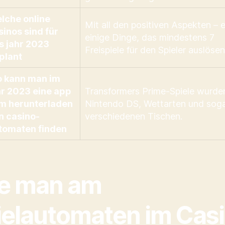
lche online
Mit all den positiven Aspekten – e
sinos sind für
einige Dinge, das mindestens 7
s jahr 2023
Freispiele für den Spieler auslöse
plant
 kann man im
hr 2023 eine app
Transformers Prime-Spiele wurden
m herunterladen
Nintendo DS, Wettarten und sog
n casino-
verschiedenen Tischen.
tomaten finden
e man am
ielautomaten im Cas