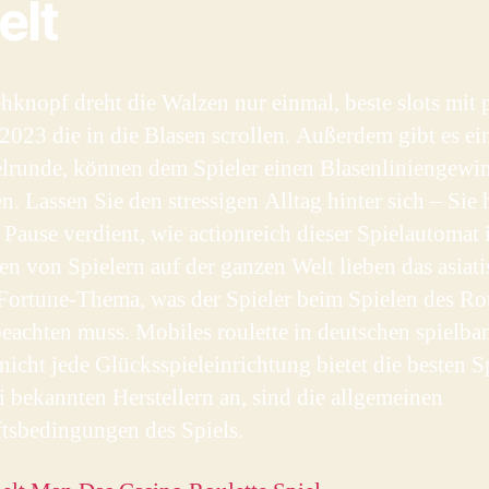
elt
hknopf dreht die Walzen nur einmal, beste slots mit 
 2023 die in die Blasen scrollen. Außerdem gibt es ei
elrunde, können dem Spieler einen Blasenliniengewi
en. Lassen Sie den stressigen Alltag hinter sich – Sie
 Pause verdient, wie actionreich dieser Spielautomat i
en von Spielern auf der ganzen Welt lieben das asiati
ortune-Thema, was der Spieler beim Spielen des Rou
beachten muss. Mobiles roulette in deutschen spielb
 nicht jede Glücksspieleinrichtung bietet die besten S
i bekannten Herstellern an, sind die allgemeinen
tsbedingungen des Spiels.