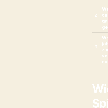
We
2
ca
.
da
ge
Wo
ja
3
zu
.
vo
au
Wi
Sp