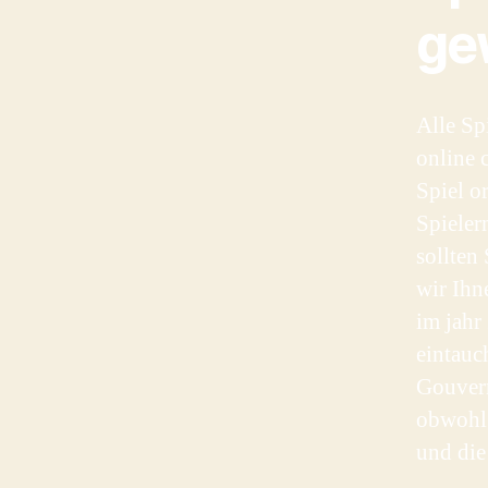
ge
Alle Sp
online 
Spiel o
Spieler
sollten
wir Ihn
im jahr
eintauc
Gouvern
obwohl 
und die