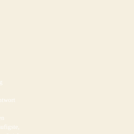
g
ntwort
en
ufigste,