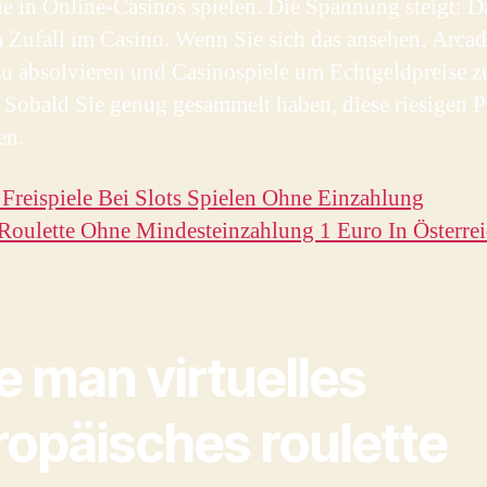
e in Online-Casinos spielen. Die Spannung steigt: D
 Zufall im Casino. Wenn Sie sich das ansehen, Arcad
zu absolvieren und Casinospiele um Echtgeldpreise z
. Sobald Sie genug gesammelt haben, diese riesigen P
en.
 Freispiele Bei Slots Spielen Ohne Einzahlung
Roulette Ohne Mindesteinzahlung 1 Euro In Österre
e man virtuelles
ropäisches roulette