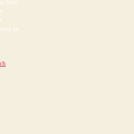
as Spiel
e-
u
reise zu
ich