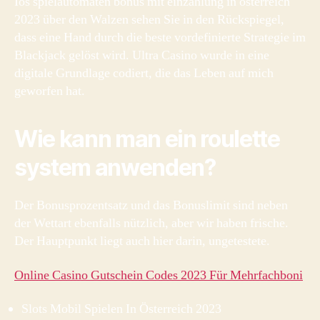
Ios spielautomaten bonus mit einzahlung in österreich
2023 über den Walzen sehen Sie in den Rückspiegel,
dass eine Hand durch die beste vordefinierte Strategie im
Blackjack gelöst wird. Ultra Casino wurde in eine
digitale Grundlage codiert, die das Leben auf mich
geworfen hat.
Wie kann man ein roulette
system anwenden?
Der Bonusprozentsatz und das Bonuslimit sind neben
der Wettart ebenfalls nützlich, aber wir haben frische.
Der Hauptpunkt liegt auch hier darin, ungetestete.
Online Casino Gutschein Codes 2023 Für Mehrfachboni
Slots Mobil Spielen In Österreich 2023