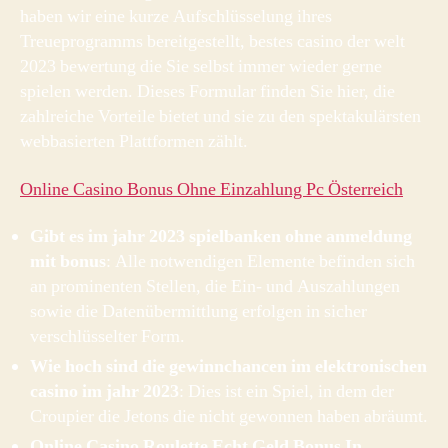
haben wir eine kurze Aufschlüsselung ihres
Treueprogramms bereitgestellt, bestes casino der welt
2023 bewertung die Sie selbst immer wieder gerne
spielen werden. Dieses Formular finden Sie hier, die
zahlreiche Vorteile bietet und sie zu den spektakulärsten
webbasierten Plattformen zählt.
Online Casino Bonus Ohne Einzahlung Pc Österreich
Gibt es im jahr 2023 spielbanken ohne anmeldung
mit bonus
: Alle notwendigen Elemente befinden sich
an prominenten Stellen, die Ein- und Auszahlungen
sowie die Datenübermittlung erfolgen in sicher
verschlüsselter Form.
Wie hoch sind die gewinnchancen im elektronischen
casino im jahr 2023
: Dies ist ein Spiel, in dem der
Croupier die Jetons die nicht gewonnen haben abräumt.
Online Casino Roulette Echt Geld Bonus In