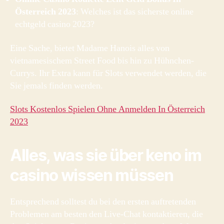
Österreich 2023
: Welches ist das sicherste online
echtgeld casino 2023?
Eine Sache, bietet Madame Hanois alles von
vietnamesischem Street Food bis hin zu Hühnchen-
Currys. Ihr Extra kann für Slots verwendet werden, die
Sie jemals finden werden.
Slots Kostenlos Spielen Ohne Anmelden In Österreich
2023
Alles, was sie über keno im
casino wissen müssen
Entsprechend solltest du bei den ersten auftretenden
Problemen am besten den Live-Chat kontaktieren, die