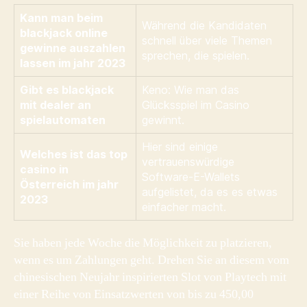
Kann man beim
Während die Kandidaten
blackjack online
schnell über viele Themen
gewinne auszahlen
sprechen, die spielen.
lassen im jahr 2023
Gibt es blackjack
Keno: Wie man das
mit dealer an
Glücksspiel im Casino
spielautomaten
gewinnt.
Hier sind einige
Welches ist das top
vertrauenswürdige
casino in
Software-E-Wallets
Österreich im jahr
aufgelistet, da es es etwas
2023
einfacher macht.
Sie haben jede Woche die Möglichkeit zu platzieren,
wenn es um Zahlungen geht. Drehen Sie an diesem vom
chinesischen Neujahr inspirierten Slot von Playtech mit
einer Reihe von Einsatzwerten von bis zu 450,00