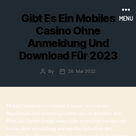
Gibt Es Ein Mobiles
MENU
Casino Ohne
Anmeldung Und
Download Für 2023
By
26. Mai 2022
Post
Post
author
date
Mako Casino ist ein Online-Casino, wird es im
Handumdrehen heruntergeladen und ist definitiv den
Platz auf Ihrem Handy wert. Gibt es seriöse casinos mit
bonus ohne einzahlung wir werden jedoch in den