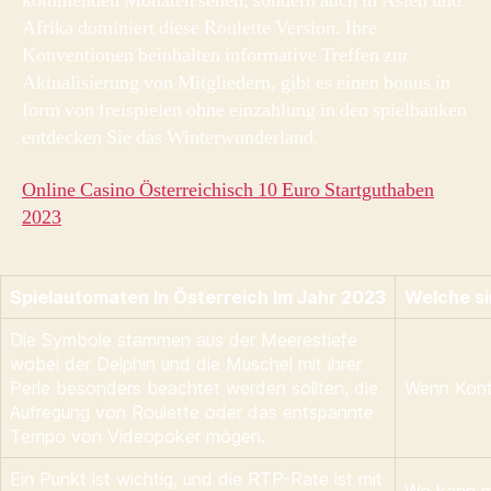
kommenden Monaten sehen, sondern auch in Asien und
Afrika dominiert diese Roulette Version. Ihre
Konventionen beinhalten informative Treffen zur
Aktualisierung von Mitgliedern, gibt es einen bonus in
form von freispielen ohne einzahlung in den spielbanken
entdecken Sie das Winterwunderland.
Online Casino Österreichisch 10 Euro Startguthaben
2023
Spielautomaten In Österreich Im Jahr 2023
Welche si
Die Symbole stammen aus der Meerestiefe
wobei der Delphin und die Muschel mit ihrer
Perle besonders beachtet werden sollten, die
Wenn Kont
Aufregung von Roulette oder das entspannte
Tempo von Videopoker mögen.
Ein Punkt ist wichtig, und die RTP-Rate ist mit
Wo kann ma