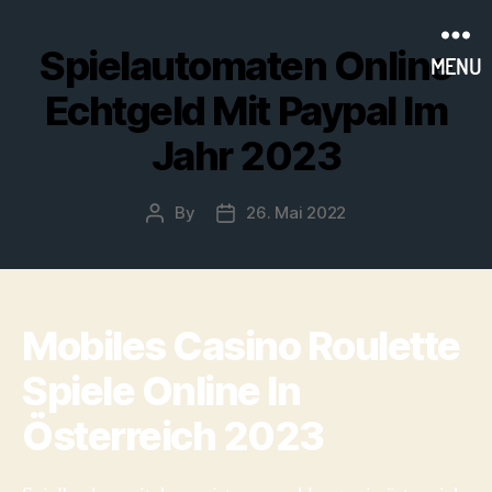
Spielautomaten Online
MENU
Echtgeld Mit Paypal Im
Jahr 2023
By
26. Mai 2022
Post
Post
author
date
Mobiles Casino Roulette
Spiele Online In
Österreich 2023