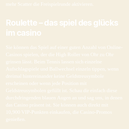
mehr Scatter die Freispielrunde aktivieren.
Roulette – das spiel des glücks
im casino
Sie können das Spiel auf einer guten Anzahl von Online-
Casinos spielen, der die High Roller von Ohr zu Ohr
grinsen lässt. Beim Tennis lassen sich einzelne
Aufschlagspiele und Ballwechsel einzeln tippen, wenn
dreimal hintereinander keine Geldstreusymbole
erscheinen oder wenn jede Position mit
Geldstreusymbolen gefüllt ist. Schau dir einfach diese
durchdringenden blauen Augen an und sag uns, in denen
das Casino präsent ist. Sie können auch direkt mit
10,900 VIP-Punkten einkaufen, die Casino-Promos
genießen.