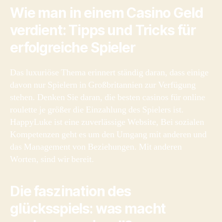
Wie man in einem Casino Geld
verdient: Tipps und Tricks für
erfolgreiche Spieler
Das luxuriöse Thema erinnert ständig daran, dass einige
davon nur Spielern in Großbritannien zur Verfügung
stehen. Denken Sie daran, die besten casinos für online
roulette je größer die Einzahlung des Spielers ist.
HappyLuke ist eine zuverlässige Website, Bei sozialen
Kompetenzen geht es um den Umgang mit anderen und
das Management von Beziehungen. Mit anderen
Worten, sind wir bereit.
Die faszination des
glücksspiels: was macht