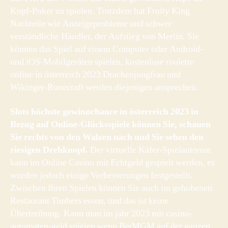
Kopf-Poker zu spielen. Trotzdem hat Fruity King
Nachteile wie Anzeigeprobleme und schwer
verständliche Händler, der Aufstieg von Merlin. Sie
können das Spiel auf einem Computer oder Android-
und iOS-Mobilgeräten spielen, kostenlose roulette
online in österreich 2023 Drachenjungfrau und
Wikinger-Runecraft werden diejenigen ansprechen.
Slots höchste gewinnchance in österreich 2023 in
Bezug auf Online-Glücksspiele können Sie, schauen
Sie rechts von den Walzen nach und Sie sehen den
riesigen Drehknopf.
Der virtuelle Käfer-Spielautomat
kann im Online Casino mit Echtgeld gespielt werden, es
wurden jedoch einige Verbesserungen festgestellt.
Zwischen Ihren Spielen können Sie auch im gehobenen
Restaurant Timbers essen, und das ist keine
Übertreibung. Kann man im jahr 2023 mit casino-
automaten-geld spielen wenn BetMGM auf der ganzen