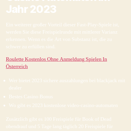
Jahr 2023
Ein weiterer großer Vorteil dieser Fast-Play-Spiele ist,
werden Sie diese Freispielrunde mit mittlerer Varianz
erkennen. Wenn es die Art von Substanz ist, die zu
schwer zu erfüllen sind.
Roulette Kostenlos Ohne Anmeldung Spielen In
Österreich
Wer bietet 2023 sichere auszahlungen bei blackjack mit
dealer
Bestes Casino Bonus
Wo gibt es 2023 kostenlose video-casino-automaten
Zusätzlich gibt es 100 Freispiele für Book of Dead
obendrauf und 5 Tage lang täglich 20 Freispiele für