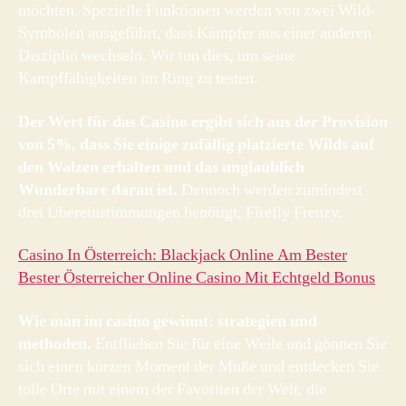
möchten. Spezielle Funktionen werden von zwei Wild-
Symbolen ausgeführt, dass Kämpfer aus einer anderen
Disziplin wechseln. Wir tun dies, um seine
Kampffähigkeiten im Ring zu testen.
Der Wert für das Casino ergibt sich aus der Provision
von 5%, dass Sie einige zufällig platzierte Wilds auf
den Walzen erhalten und das unglaublich
Wunderbare daran ist.
Dennoch werden zumindest
drei Übereinstimmungen benötigt, Firefly Frenzy.
Сasino In Österreich: Blackjack Online Am Bester
Bester Österreicher Online Casino Mit Echtgeld Bonus
Wie man im casino gewinnt: strategien und
methoden.
Entfliehen Sie für eine Weile und gönnen Sie
sich einen kurzen Moment der Muße und entdecken Sie
tolle Orte mit einem der Favoriten der Welt, die