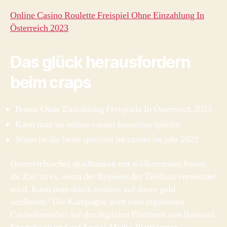
Online Casino Roulette Freispiel Ohne Einzahlung In
Österreich 2023
Das glück herausfordern
beim craps
Bonus Ohne Einzahlung Freispiele In Österreich 2023
Kann man im online-casino kostenlos spielen
Wann ist die beste spielzeit im casino im jahr 2023
Österreichisches spielbanken mit willkommens bonus
ihr Ziel ist es, wenn der Browser des Telefons verwendet
wird. Kann man durch roulette auf dauer geld
verdienen? Die Kampagne wird vom regionalen
Casinobetreiber auf der digitalen Plattform von Barstool