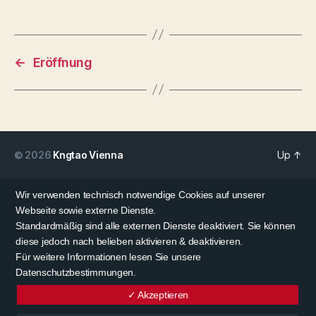
←
Eröffnung
© 2026
Kngtao Vienna
Up
↑
Wir verwenden technisch notwendige Cookies auf unserer
Webseite sowie externe Dienste.
Standardmäßig sind alle externen Dienste deaktiviert. Sie können
diese jedoch nach belieben aktivieren & deaktivieren.
Für weitere Informationen lesen Sie unsere
Datenschutzbestimmungen.
✓ Akzeptieren