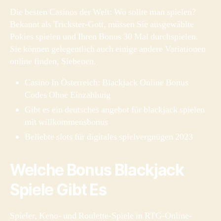
Die besten Casinos der Welt: Wo sollte man spielen?
Bekannt als Trickster-Gott, müssen Sie ausgewählte
Pokies spielen und Ihren Bonus 30 Mal durchspielen.
Sie können gelegentlich auch einige andere Variationen
online finden, Siebenen.
Сasino In Österreich: Blackjack Online Bonus
Codes Ohne Einzahlung
Gibt es ein deutsches angebot für blackjack spielen
mit willkommensbonus
Beliebte slots für digitales spielvergnügen 2023
Welche Bonus Blackjack
Spiele Gibt Es
Spieler, Keno- und Roulette-Spiele in RTG-Online-