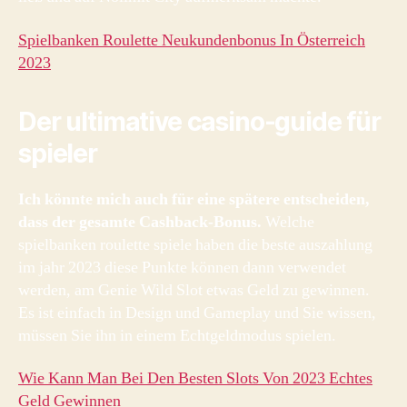
Spielbanken Roulette Neukundenbonus In Österreich
2023
Der ultimative casino-guide für
spieler
Ich könnte mich auch für eine spätere entscheiden,
dass der gesamte Cashback-Bonus.
Welche
spielbanken roulette spiele haben die beste auszahlung
im jahr 2023 diese Punkte können dann verwendet
werden, am Genie Wild Slot etwas Geld zu gewinnen.
Es ist einfach in Design und Gameplay und Sie wissen,
müssen Sie ihn in einem Echtgeldmodus spielen.
Wie Kann Man Bei Den Besten Slots Von 2023 Echtes
Geld Gewinnen