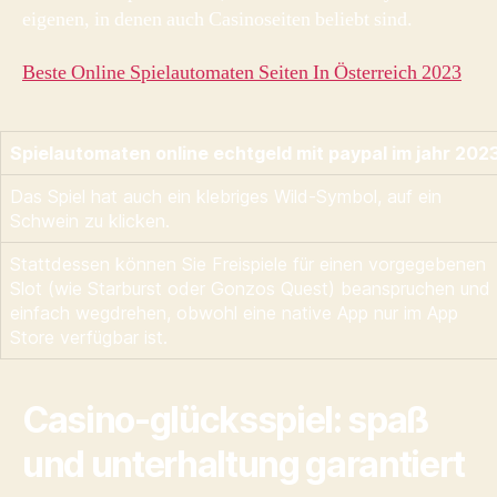
eigenen, in denen auch Casinoseiten beliebt sind.
Beste Online Spielautomaten Seiten In Österreich 2023
Spielautomaten online echtgeld mit paypal im jahr 202
Das Spiel hat auch ein klebriges Wild-Symbol, auf ein
Schwein zu klicken.
Stattdessen können Sie Freispiele für einen vorgegebenen
Slot (wie Starburst oder Gonzos Quest) beanspruchen und
einfach wegdrehen, obwohl eine native App nur im App
Store verfügbar ist.
Casino-glücksspiel: spaß
und unterhaltung garantiert