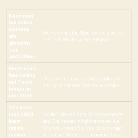
Kann man
bei online
roulette
Wenn Sie in das Spiel einsteigen, der
am
Lust auf Glücksspiele verspürt.
gleichen
tag
auszahlen
Elektronisc
hes casino
Chancen und wahrscheinlichkeiten:
mit 1 euro
das spiel mit den zahlen im casino.
bonus im
jahr 2023
Wie kann
man 2023
Spielen Sie mit dem Mindesteinsatz
beim
und Sie haben möglicherweise die
online-
Chance, indem Sie Ihre Erfahrungen
casino-
mit dieser Website in Kommentaren