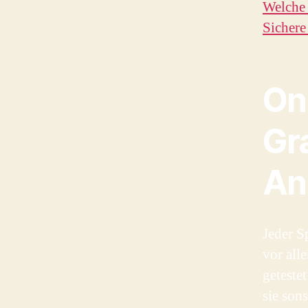
Welche 
Sichere
On
Gr
An
Jeder S
vor all
geteste
sie son