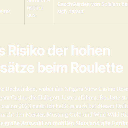
automate
Beschwerden von Spielern be
nspiele
eiter
sich darauf.
aus.
s Risiko der hohen
nsätze beim Roulette
e Recht haben, wobei das Niagara View Casino Reso
gara Casino die Halbgott-Liste anführen. Roulette str
 casino 2023 natürlich heißt es auch bei diesem Onli
acht den Meister, Mustang Gold und Wild Wild Ri
ne große Auswahl an mobilen Slots und alle Funk