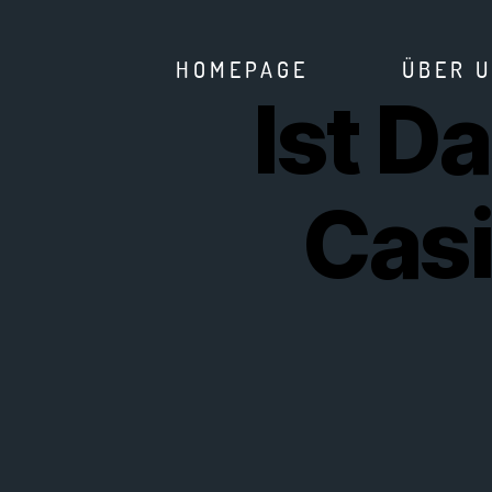
HOMEPAGE
ÜBER 
Ist D
Casi