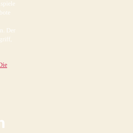
spiele
bote
n. Der
riff,
Die
n