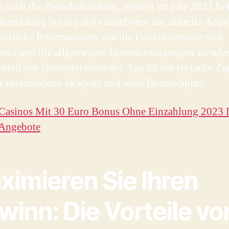
 auch die Pauschalzahlung, werden im jahr 2023 frei
 anmeldung bei top slots angeboten um aktuelle Ange
ützliche Informationen wie die Funktionsweise von
oni und die allgemeinen Bonusbedingungen zu sehe
rteil des Herunterladens der App ist der einfache Zug
r verschiedene Jackpots und viele Bonus-Spins.
 Casinos Mit 30 Euro Bonus Ohne Einzahlung 2023 
 Angebote
ximieren Sie Ihren
winn: Die Vorteile vo