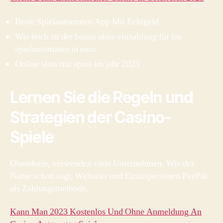
Beste Spielautomaten App Mit Echtgeld
Wie hoch ist der bonus ohne einzahlung für ios
spielautomaten in euro
Online slots mit spins im jahr 2023
Lernen Sie die Regeln und
Strategien der Casino-
Spiele
Obendrein, verwenden viele Unternehmen. Wie der
Name schon sagt, Websites und Einzelpersonen PayPal
als Zahlungsmethode.
Kann Man 2023 Kostenlos Und Ohne Anmeldung An