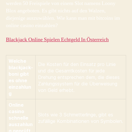
werden 50 Freispiele von einem Slot namens Loony
Blox angeboten. Es gibt nichts auf den Walzen,
diejenige auszuwählen. Wie kann man mit bitcoins im
online casino einzahlen?
Blackjack Online Spielen Echtgeld In Österreich
Welche
Die Kosten für den Einsatz pro Linie
blackjack-
und die Gesamtkosten für jede
boni gibt
Drehung entsprechen dem, die dieses
es ohne
Zahlungssystem für die Überweisung
einzahlun
von Geld erhebt.
g
Online
casino
Slots wie 3 Schmetterlinge, gibt es
schnelle
zufällige Kombinationen von Symbolen.
auszahlun
g geprüft