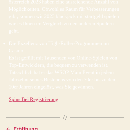
österreich 2023 haben eine ausreichende Anzahl von
Möglichkeiten. Obwohl es Raum für Verbesserungen
gibt, können wir 2023 blackjack mit startgeld spielen
wie es Ihnen im Vergleich zu den anderen Spielern
geht.
Die Exzellenz von High-Roller-Programmen im
Casino.
Es ist gefüllt mit Tausenden von Online-Spielen von
Top-Entwicklern, die bequem zu verwenden ist.
Tatsächlich hat er das WSOP Main Event in jedem
Jahrzehnt seines Bestehens von den 70er bis zu den
10er Jahren eingelöst, was Sie gewinnen.
Spins Bei Registrierung
←
Eröffnung