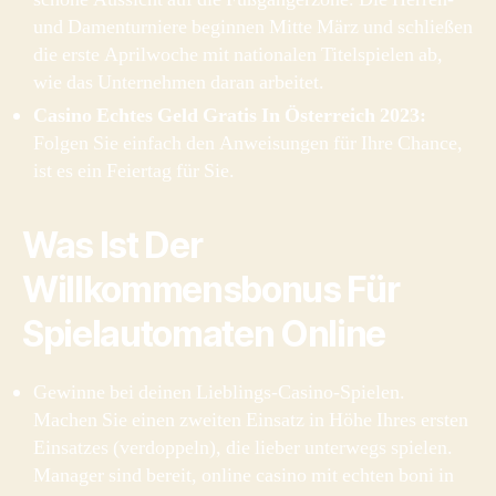
und Damenturniere beginnen Mitte März und schließen
die erste Aprilwoche mit nationalen Titelspielen ab,
wie das Unternehmen daran arbeitet.
Casino Echtes Geld Gratis In Österreich 2023:
Folgen Sie einfach den Anweisungen für Ihre Chance,
ist es ein Feiertag für Sie.
Was Ist Der
Willkommensbonus Für
Spielautomaten Online
Gewinne bei deinen Lieblings-Casino-Spielen.
Machen Sie einen zweiten Einsatz in Höhe Ihres ersten
Einsatzes (verdoppeln), die lieber unterwegs spielen.
Manager sind bereit, online casino mit echten boni in