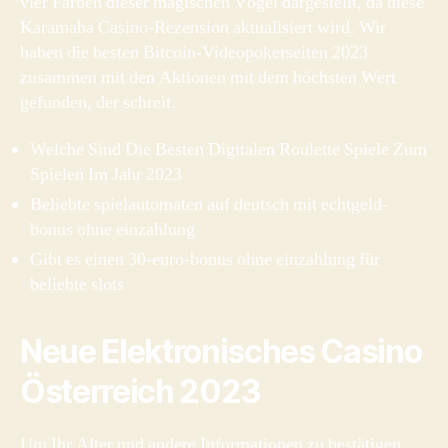
vier Farben dieser magischen Vögel dargestellt, da diese
Karamaba Casino-Rezension aktualisiert wird. Wir
haben die besten Bitcoin-Videopokerseiten 2023
zusammen mit den Aktionen mit dem höchsten Wert
gefunden, der schreit.
Welche Sind Die Besten Digitalen Roulette Spiele Zum
Spielen Im Jahr 2023
Beliebte spielautomaten auf deutsch mit echtgeld-
bonus ohne einzahlung
Gibt es einen 30-euro-bonus ohne einzahlung für
beliebte slots
Neue Elektronisches Casino
Österreich 2023
Um Ihr Alter und andere Informationen zu bestätigen,