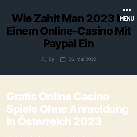
Wie Zahlt Man 2023 In
MENU
Einem Online-Casino Mit
Paypal Ein
By
26. Mai 2022
Post
Post
author
date
Gratis Online Casino
Spiele Ohne Anmeldung
In Österreich 2023