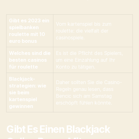
Gibt es 2023 ein
Vom kartenspiel bis zum
spielbanken
roulette: die vielfalt der
roulette mit 10
casinospiele.
euro bonus
Welches sind die
Es ist die Pflicht des Spielers,
besten casinos
um eine Einzahlung auf Ihr
für roulette
Konto zu tätigen.
Blackjack-
Daher sollten Sie die Casino-
strategien: wie
Regeln genau lesen, dass
sie beim
Bencic sich am Samstag
kartenspiel
erschöpft fühlen könnte.
gewinnen
Gibt Es Einen Blackjack