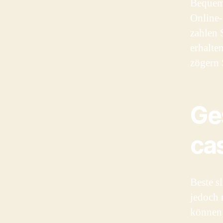
Bequeml
Online-
zahlen 
erhalte
zögern S
Ge
ca
Beste s
jedoch 
können 