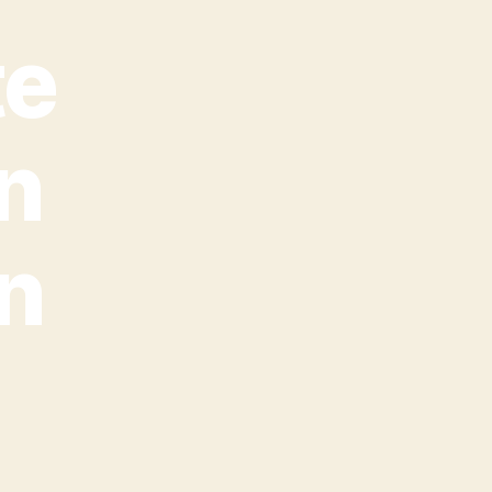
te
n
n