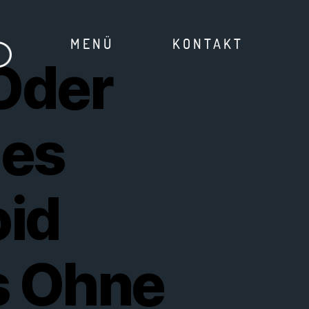
MENÜ
KONTAKT
Oder
hes
oid
s Ohne