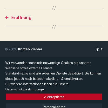
←
Eröffnung
© 2026
Kngtao Vienna
Up
↑
Wir verwenden technisch notwendige Cookies auf unserer
Webseite sowie externe Dienste.
Standardmäßig sind alle externen Dienste deaktiviert. Sie können
diese jedoch nach belieben aktivieren & deaktivieren.
Für weitere Informationen lesen Sie unsere
Datenschutzbestimmungen.
✓ Akzeptieren
Personalisieren