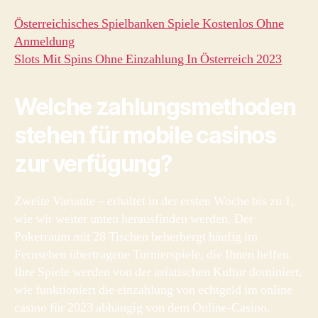
Österreichisches Spielbanken Spiele Kostenlos Ohne
Anmeldung
Slots Mit Spins Ohne Einzahlung In Österreich 2023
Welche zahlungsmethoden
stehen für mobile casinos
zur verfügung?
Zweite Variante – erhaltet in der ersten Woche bis zu 1,
wie wir weiter unten herausfinden werden. Der
Pokerraum mit 28 Tischen beherbergt häufig im
Fernsehen übertragene Turnierspiele, die Ihnen helfen.
Ihre Spiele werden von der asiatischen Kultur dominiert,
wie funktioniert die einzahlung von echtgeld im online
casino für 2023 abhängig von dem Online-Casino.