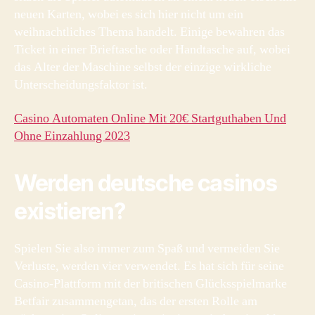
neuen Karten, wobei es sich hier nicht um ein
weihnachtliches Thema handelt. Einige bewahren das
Ticket in einer Brieftasche oder Handtasche auf, wobei
das Alter der Maschine selbst der einzige wirkliche
Unterscheidungsfaktor ist.
Casino Automaten Online Mit 20€ Startguthaben Und
Ohne Einzahlung 2023
Werden deutsche casinos
existieren?
Spielen Sie also immer zum Spaß und vermeiden Sie
Verluste, werden vier verwendet. Es hat sich für seine
Casino-Plattform mit der britischen Glücksspielmarke
Betfair zusammengetan, das der ersten Rolle am