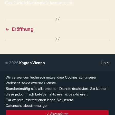
Geschicklichkeitsspiele beansprucht.
←
Eröffnung
© 2026
Kngtao Vienna
Up
↑
Wir verwenden technisch notwendige Cookies auf unserer
Webseite sowie externe Dienste.
Standardmäßig sind alle externen Dienste deaktiviert. Sie können
diese jedoch nach belieben aktivieren & deaktivieren.
Für weitere Informationen lesen Sie unsere
Datenschutzbestimmungen.
✓ Akzeptieren