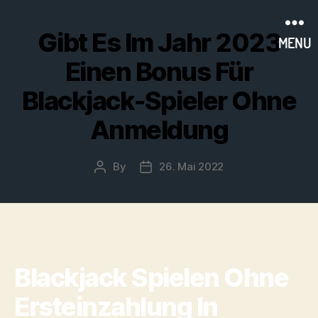
Gibt Es Im Jahr 2023
MENU
Einen Bonus Für
Blackjack-Spieler Ohne
Anmeldung
By
26. Mai 2022
Post
Post
author
date
Blackjack Spielen Ohne
Ersteinzahlung In