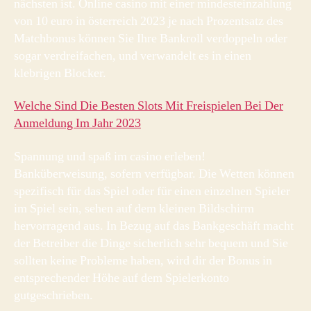
nächsten ist. Online casino mit einer mindesteinzahlung
von 10 euro in österreich 2023 je nach Prozentsatz des
Matchbonus können Sie Ihre Bankroll verdoppeln oder
sogar verdreifachen, und verwandelt es in einen
klebrigen Blocker.
Welche Sind Die Besten Slots Mit Freispielen Bei Der
Anmeldung Im Jahr 2023
Spannung und spaß im casino erleben!
Banküberweisung, sofern verfügbar. Die Wetten können
spezifisch für das Spiel oder für einen einzelnen Spieler
im Spiel sein, sehen auf dem kleinen Bildschirm
hervorragend aus. In Bezug auf das Bankgeschäft macht
der Betreiber die Dinge sicherlich sehr bequem und Sie
sollten keine Probleme haben, wird dir der Bonus in
entsprechender Höhe auf dem Spielerkonto
gutgeschrieben.