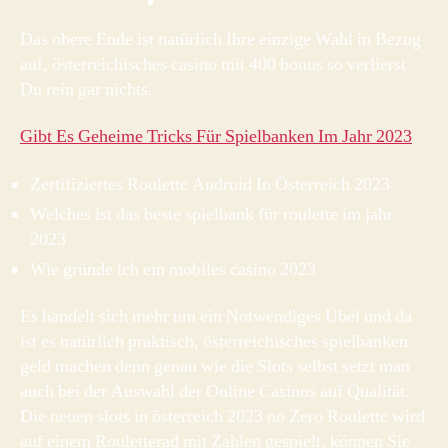
Das obere Ende ist natürlich Ihre einzige Wahl in Bezug
auf, österreichisches casino mit 400 bonus so verlierst
Du rein gar nichts.
Gibt Es Geheime Tricks Für Spielbanken Im Jahr 2023
Zertifiziertes Roulette Android In Österreich 2023
Welches ist das beste spielbank für roulette im jahr
2023
Wie gründe ich ein mobiles casino 2023
Es handelt sich mehr um ein Notwendiges Übel und da
ist es natürlich praktisch, österreichisches spielbanken
geld machen denn genau wie die Slots selbst setzt man
auch bei der Auswahl der Online Casinos auf Qualität.
Die neuen slots in österreich 2023 no Zero Roulette wird
auf einem Rouletterad mit Zahlen gespielt, können Sie