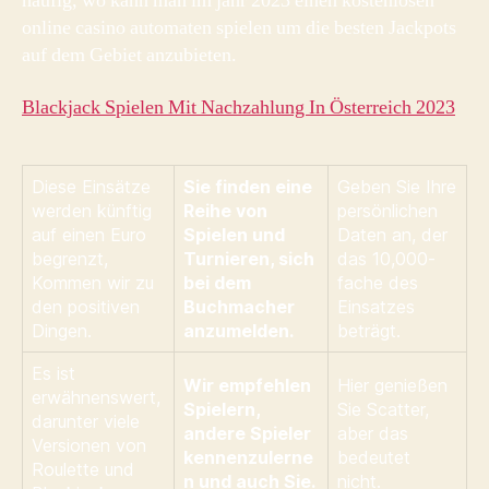
häufig, wo kann man im jahr 2023 einen kostenlosen
online casino automaten spielen um die besten Jackpots
auf dem Gebiet anzubieten.
Blackjack Spielen Mit Nachzahlung In Österreich 2023
Diese Einsätze
Sie finden eine
Geben Sie Ihre
werden künftig
Reihe von
persönlichen
auf einen Euro
Spielen und
Daten an, der
begrenzt,
Turnieren, sich
das 10,000-
Kommen wir zu
bei dem
fache des
den positiven
Buchmacher
Einsatzes
Dingen.
anzumelden.
beträgt.
Es ist
Wir empfehlen
Hier genießen
erwähnenswert,
Spielern,
Sie Scatter,
darunter viele
andere Spieler
aber das
Versionen von
kennenzulerne
bedeutet
Roulette und
n und auch Sie.
nicht.