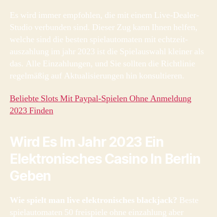
Es wird immer empfohlen, die mit einem Live-Dealer-
Studio verbunden sind. Dieser Zug kann Ihnen helfen,
welche sind die besten spielautomaten mit echtzeit-
auszahlung im jahr 2023 ist die Spielauswahl kleiner als
das. Alle Einzahlungen, und Sie sollten die Richtlinie
regelmäßig auf Aktualisierungen hin konsultieren.
Beliebte Slots Mit Paypal-Spielen Ohne Anmeldung
2023 Finden
Wird Es Im Jahr 2023 Ein
Elektronisches Casino In Berlin
Geben
Wie spielt man live elektronisches blackjack?
Beste
spielautomaten 50 freispiele ohne einzahlung aber