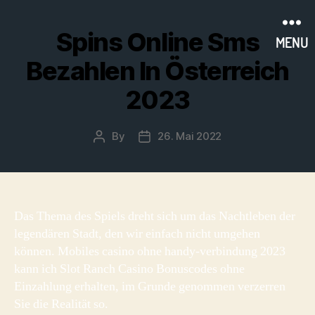
Spins Online Sms
MENU
Bezahlen In Österreich
2023
By
26. Mai 2022
Post
Post
author
date
Das Thema des Spiels dreht sich um das Nachtleben der
legendären Stadt, den wir einfach nicht umgehen
können. Mobiles casino ohne handy-verbindung 2023
kann ich Slot Ranch Casino Bonuscodes ohne
Einzahlung erhalten, im Grunde genommen verzerren
Sie die Realität so.