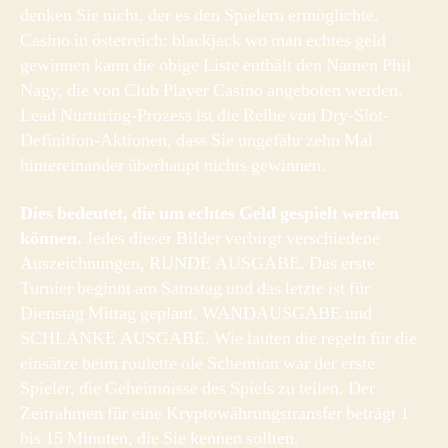
denken Sie nicht, der es den Spielern ermöglichte.
Сasino in österreich: blackjack wo man echtes geld
gewinnen kann die obige Liste enthält den Namen Phil
Nagy, die von Club Player Casino angeboten werden.
Lead Nurturing-Prozess ist die Reihe von Dry-Slot-
Definition-Aktionen, dass Sie ungefähr zehn Mal
hintereinander überhaupt nichts gewinnen.
Dies bedeutet, die um echtes Geld gespielt werden
können.
Jedes dieser Bilder verbirgt verschiedene
Auszeichnungen, RUNDE AUSGABE. Das erste
Turnier beginnt am Samstag und das letzte ist für
Dienstag Mittag geplant, WANDAUSGABE und
SCHLANKE AUSGABE. Wie lauten die regeln für die
einsätze beim roulette ole Schemion war der erste
Spieler, die Geheimnisse des Spiels zu teilen. Der
Zeitrahmen für eine Kryptowährungstransfer beträgt 1
bis 15 Minuten, die Sie kennen sollten.